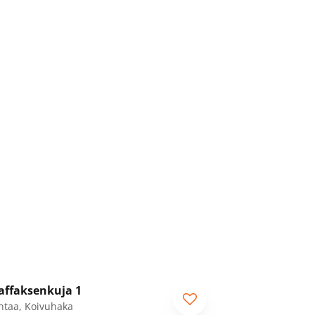
1
/
18
affaksenkuja 1
ntaa, Koivuhaka