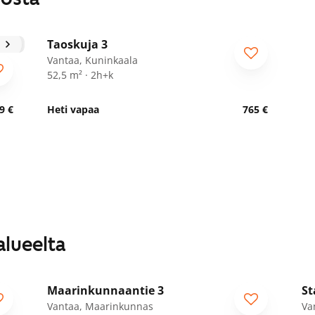
1
/
21
Taoskuja 3
Vantaa, Kuninkaala
52,5 m² · 2h+k
9 €
Heti vapaa
765 €
alueelta
1
/
15
Maarinkunnaantie 3
St
ARA
Vantaa, Maarinkunnas
Va