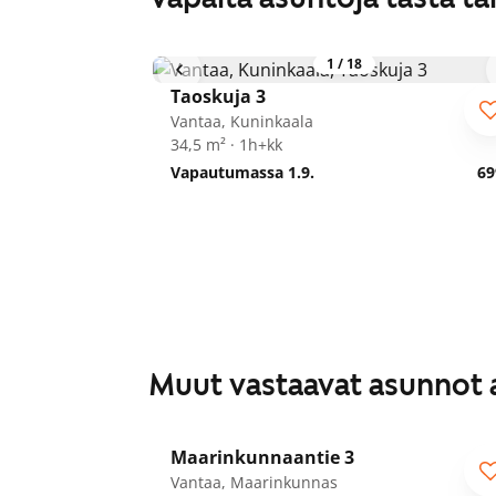
1
/
18
Taoskuja 3
Vantaa, Kuninkaala
34,5 m² · 1h+kk
Vapautumassa 1.9.
69
Muut vastaavat asunnot 
1
/
16
Maarinkunnaantie 3
ARA
Vantaa, Maarinkunnas