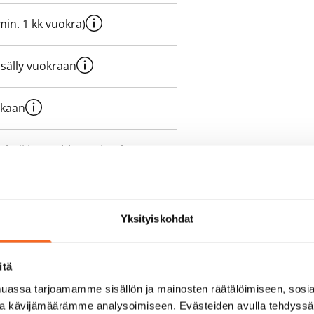
e min. 1 kk vuokra)
sisälly vuokraan
ukaan
olmii itse sähkösopimuksen.
yy 50 M laajakaistaliittymä. Voit
peutta etuhintaan ottamalla
Yksityiskohdat
ttoriin Telia.
itä
assa tarjoamamme sisällön ja mainosten räätälöimiseen, sosia
ja kävijämäärämme analysoimiseen. Evästeiden avulla tehdyss