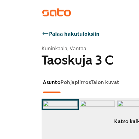
Palaa hakutuloksiin
Kuninkaala, Vantaa
Taoskuja 3 C
Asunto
Pohjapiirros
Talon kuvat
Katso kaik
Näytetään dia 1 / 10