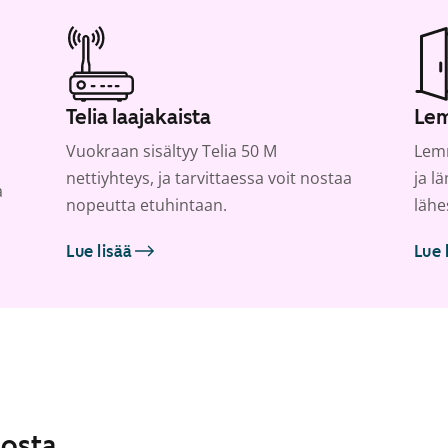
Telia laajakaista
Lem
Vuokraan sisältyy Telia 50 M
Lemm
nettiyhteys, ja tarvittaessa voit nostaa
ja l
a
nopeutta etuhintaan.
lähe
Lue lisää
Lue 
losta