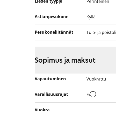
Lieden tyyppi
Perinteinen
Astianpesukone
Kyllä
Pesukoneliitännät
Tulo- ja poistol
Sopimus ja maksut
Vapautuminen
Vuokrattu
Varallisuusrajat
Ei
Vuokra