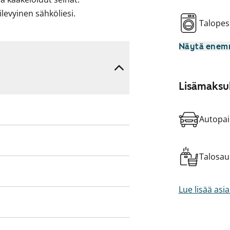
ilevyinen sähköliesi.
Talopes
Näytä ene
Lisämaksul
Autopai
Talosa
Lue lisää asi