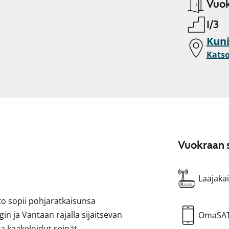
Vuok
1/3
Kuni
Katso
Vuokraan s
Laajakai
 sopii pohjaratkaisunsa
n ja Vantaan rajalla sijaitsevan
OmaSA
 kaakeloidut seinät.