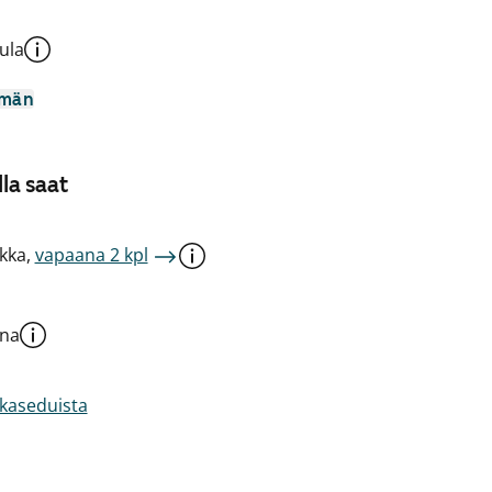
ula
mmän
la saat
kka,
vapaana 2 kpl
una
akaseduista