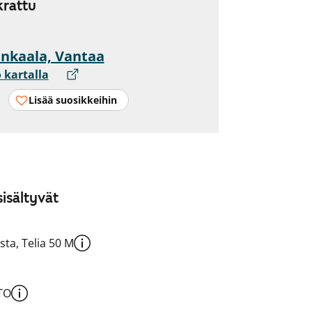
rattu
nkaala, Vantaa
 kartalla
Lisää suosikkeihin
isältyvät
sta, Telia 50 M
TO