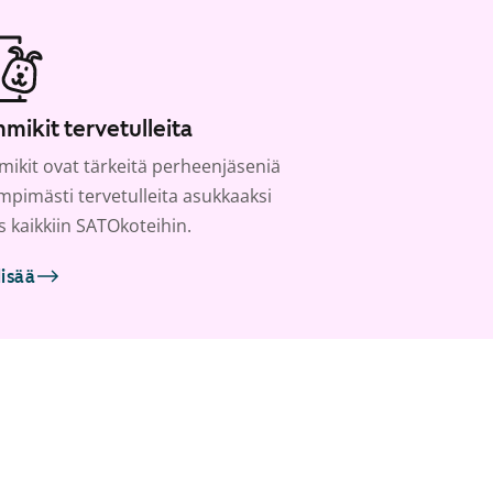
mikit tervetulleita
ikit ovat tärkeitä perheenjäseniä
ämpimästi tervetulleita asukkaaksi
s kaikkiin SATOkoteihin.
lisää