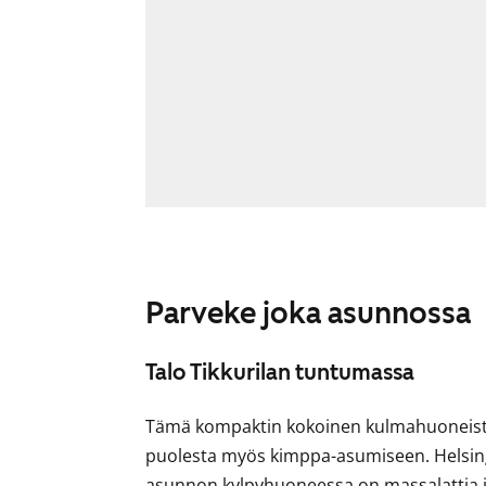
Parveke joka asunnossa
Talo Tikkurilan tuntumassa
Tämä kompaktin kokoinen kulmahuoneisto
puolesta myös kimppa-asumiseen. Helsingi
asunnon kylpyhuoneessa on massalattia ja