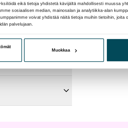
ksilöidä eikä tietoja yhdistetä kävijältä mahdollisesti muussa y
aamme sosiaalisen median, mainosalan ja analytiikka-alan kumppa
panimme voivat yhdistää näitä tietoja muihin tietoihin, joita olet
idän palvelujaan.
ttömät
Muokkaa
artta