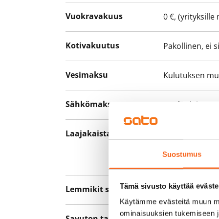
Vuokravakuus
0 €, (yrityksill
Kotivakuutus
Pakollinen, ei 
Vesimaksu
Kulutuksen m
Sähkömaksu
Vuokralainen s
Laajakaista
Vuokraan sisält
hankkia lisäno
Suostumus
yhteyttä operaa
Tämä sivusto käyttää eväste
Lemmikit sallittu
Kyllä
Käytämme evästeitä muun mu
ominaisuuksien tukemiseen 
Savuton talo