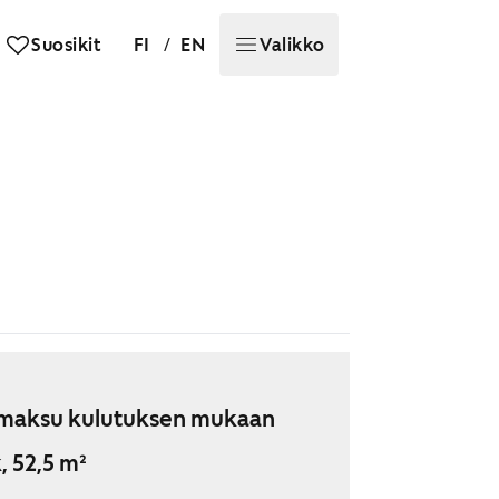
/
Suosikit
FI
EN
Valikko
maksu kulutuksen mukaan
, 52,5 m²