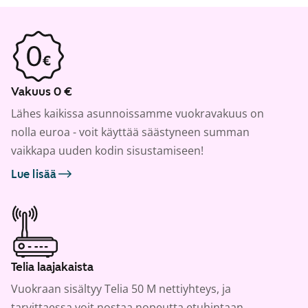
Vakuus 0 €
Lähes kaikissa asunnoissamme vuokravakuus on
nolla euroa - voit käyttää säästyneen summan
vaikkapa uuden kodin sisustamiseen!
Lue lisää
Telia laajakaista
Vuokraan sisältyy Telia 50 M nettiyhteys, ja
tarvittaessa voit nostaa nopeutta etuhintaan.