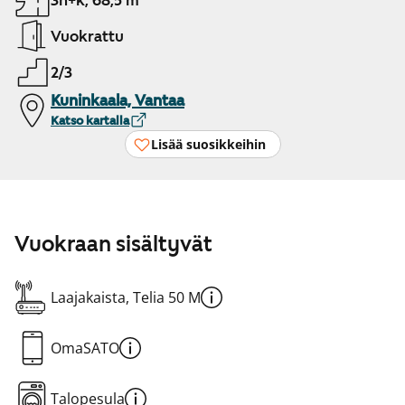
3h+k, 68,5 m²
Vuokrattu
2/3
Kuninkaala, Vantaa
Katso kartalla
Lisää suosikkeihin
Vuokraan sisältyvät
Laajakaista, Telia 50 M
OmaSATO
Talopesula