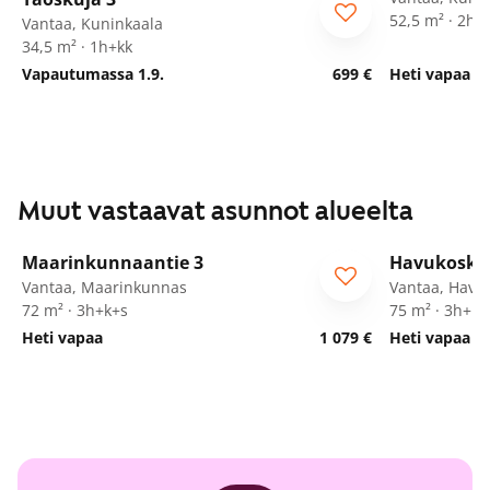
52,5 m² · 2h+
Vantaa, Kuninkaala
34,5 m² · 1h+kk
Vapautumassa 1.9.
699 €
Heti vapaa
Muut vastaavat asunnot alueelta
1
/
19
Maarinkunnaantie 3
Havukoske
ARA
Vantaa, Maarinkunnas
Vantaa, Havu
72 m² · 3h+k+s
75 m² · 3h+k
Heti vapaa
1 079 €
Heti vapaa