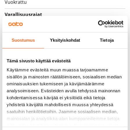
Vuokrattu
Varallisuusrajat
Ei
Vuokra
Suostumus
Yksityiskohdat
Tietoja
Vuokravakuus
0 €, (yrityksille min. 1 kk vuokra)
Tämä sivusto käyttää evästeitä
Kotivakuutus
Käytämme evästeitä muun muassa tarjoamamme
Pakollinen, ei sisälly vuokraan
sisällön ja mainosten räätälöimiseen, sosiaalisen median
ominaisuuksien tukemiseen ja kävijämäärämme
Vesimaksu
analysoimiseen. Evästeiden avulla tehdyssä mainonnan
Kulutuksen mukaan
kohdentamisessa kävijää ei yksilöidä eikä tietoja
yhdistetä kävijältä mahdollisesti muussa yhteydessä
Sähkömaksu
saatuihin henkilötietoihin. Jaamme sosiaalisen median,
Vuokralainen solmii itse sähkösopimuksen.
mainosalan ja analytiikka-alan kumppaneillemme tietoja
Laajakaista
siitä, miten käytät sivustoamme. Kumppanimme voivat