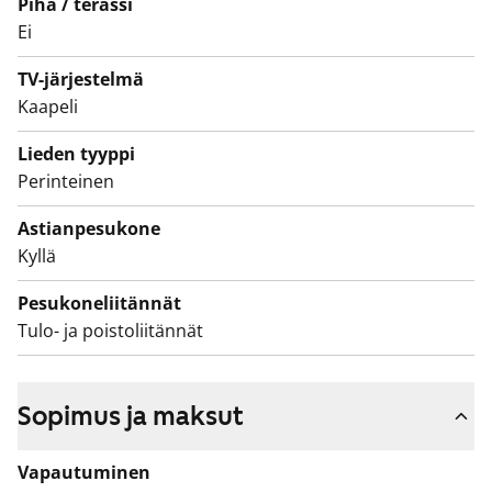
Piha / terassi
Siellä on paikka pesukoneellesi. Säilytystilaa löytyy
Ei
vaatehuoneesta.
TV-järjestelmä
Olisiko tässä elämäsi uusi vuokrakoti? Tervetuloa
Kaapeli
tutustumaan paikan päälle!
Lieden tyyppi
Perinteinen
Astianpesukone
Kyllä
Pesukoneliitännät
Tulo- ja poistoliitännät
Sopimus ja maksut
Vapautuminen