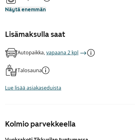
Näytä enemmän
Lisämaksulla saat
Autopaikka,
vapaana 2 kpl
Talosauna
Lue lisää asiakaseduista
Kolmio parvekkeella
Vuokrakoti Tikkurilan tuntumassa