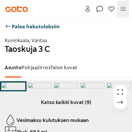
Val
Palaa hakutuloksiin
Kuninkaala, Vantaa
Taoskuja 3 C
Asunto
Pohjapiirros
Talon kuvat
Katso kaikki kuvat (9)
Näytetään dia 1 / 9
Vesimaksu kulutuksen mukaan