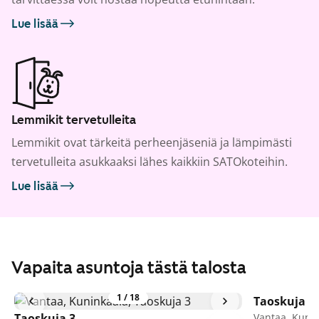
Lue lisää
Lemmikit tervetulleita
Lemmikit ovat tärkeitä perheenjäseniä ja lämpimästi
tervetulleita asukkaaksi lähes kaikkiin SATOkoteihin.
Lue lisää
Vapaita asuntoja tästä talosta
1
/
18
Taoskuja 3
Taoskuja 3
Vantaa, Kuni