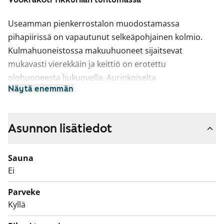
Useamman pienkerrostalon muodostamassa
pihapiirissä on vapautunut selkeäpohjainen kolmio.
Kulmahuoneistossa makuuhuoneet sijaitsevat
mukavasti vierekkäin ja keittiö on erotettu
olohuoneesta liukuovella. Aurinkoiselta
Näytä enemmän
eteläparvekkeelta voi seurata sekä kävelykadun että
kotipihan tapahtumia.
Asuinhuoneiden lattiamateriaalina on laminaatti.
Asunnon lisätiedot
Keittiöön mahtuu ruokapöytä ikkunoiden eteen.
Kaapistot ovat valkoiset ja kaapistojen välitila on
Sauna
laatoitettu valkoisilla laatoilla. Varustukseen kuuluu
Ei
jää-pakastinkaappi, astianpesukone ja nelilevyinen
Parveke
sähköliesi.
Kyllä
Kylpyhuoneessa on massalattia ja kaakeloidut seinät.