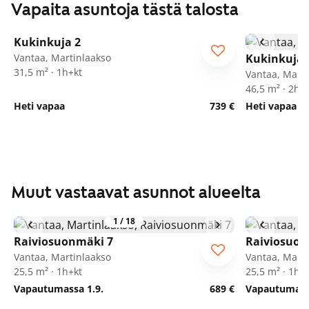
Vapaita asuntoja tästä talosta
1
/
25
Kukinkuja 2
Vantaa, Martinlaakso
Kukinkuja 
31,5 m² · 1h+kt
Vantaa, Marti
46,5 m² · 2h+
Heti vapaa
739 €
Heti vapaa
Muut vastaavat asunnot alueelta
1
/
18
Raiviosuonmäki 7
Raiviosuon
Vantaa, Martinlaakso
Vantaa, Marti
25,5 m² · 1h+kt
25,5 m² · 1h+
Vapautumassa 1.9.
689 €
Vapautumassa