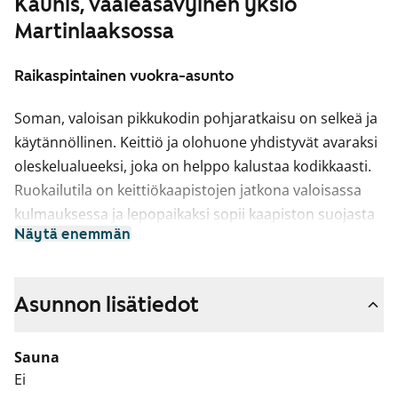
Kaunis, vaaleasävyinen yksiö
Martinlaaksossa
Raikaspintainen vuokra-asunto
Soman, valoisan pikkukodin pohjaratkaisu on selkeä ja
käytännöllinen. Keittiö ja olohuone yhdistyvät avaraksi
oleskelualueeksi, joka on helppo kalustaa kodikkaasti.
Ruokailutila on keittiökaapistojen jatkona valoisassa
kulmauksessa ja lepopaikaksi sopii kaapiston suojasta
Näytä enemmän
löytyvä mukava alkovi.
Asuintilojen lattiat ovat valkaistun tammen sävyistä
laminaattia. Valkoiseksi maalattuja seinäpintoja
Asunnon lisätiedot
elävöittää hillityn harmaa tehosteseinä. Keittiössä
kaapistojen ovet ovat valkoiset ja vetimet ovat
Sauna
harjattua kromia. Ylä- ja alakaappien välinen tila on
Ei
laatoitettu kiiltävän valkoisilla laatoilla. Työtaso on