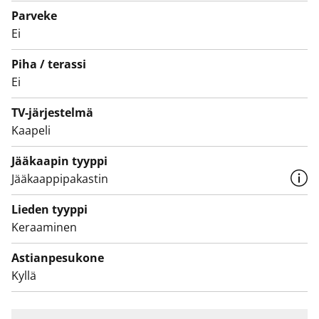
Parveke
betonin harmaata laminaattia. Varustukseen kuuluu
Ei
keraaminen liesi, astianpesukone ja jääkaappipakastin.
Piha / terassi
Kylpyhuoneessa seinät ovat pääosin valkoista laattaa.
Ei
Tehosteseinän ja lattian sävy on harmaa. Laattojen alla
jalkoja hellii lattialämmitys. Pesukoneelle ja
TV-järjestelmä
kuivausrummulle on varaus.
Kaapeli
Jääkaapin tyyppi
Jääkaappipakastin
Lieden tyyppi
Keraaminen
Astianpesukone
Kyllä