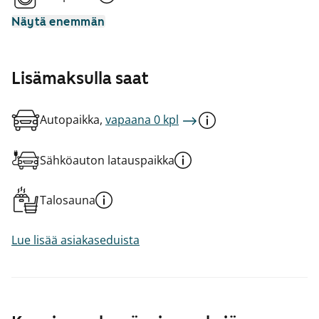
Näytä enemmän
Lisämaksulla saat
Autopaikka,
vapaana 0 kpl
Sähköauton latauspaikka
Talosauna
Lue lisää asiakaseduista