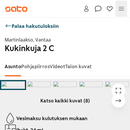
Val
Palaa hakutuloksiin
Martinlaakso, Vantaa
Kukinkuja 2 C
Asunto
Pohjapiirros
Videot
Talon kuvat
Katso kaikki kuvat (8)
Näytetään dia 1 / 8
Vesimaksu kulutuksen mukaan