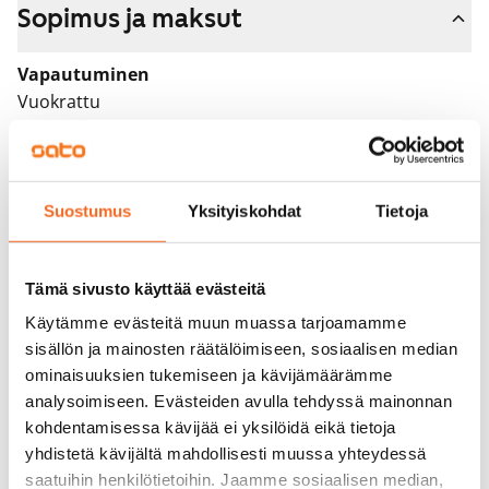
Sopimus ja maksut
Vapautuminen
Vuokrattu
Varallisuusrajat
Ei
Suostumus
Yksityiskohdat
Tietoja
Vuokra
Vuokravakuus
Tämä sivusto käyttää evästeitä
0 €, (yrityksille min. 1 kk vuokra)
Käytämme evästeitä muun muassa tarjoamamme
Kotivakuutus
sisällön ja mainosten räätälöimiseen, sosiaalisen median
Pakollinen, ei sisälly vuokraan
ominaisuuksien tukemiseen ja kävijämäärämme
analysoimiseen. Evästeiden avulla tehdyssä mainonnan
Vesimaksu
kohdentamisessa kävijää ei yksilöidä eikä tietoja
Kulutuksen mukaan
yhdistetä kävijältä mahdollisesti muussa yhteydessä
saatuihin henkilötietoihin. Jaamme sosiaalisen median,