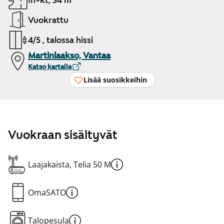
1h+kt, 34 m²
Vuokrattu
4/5 , talossa hissi
Martinlaakso, Vantaa
Katso kartalla
Lisää suosikkeihin
Vuokraan sisältyvät
Laajakaista, Telia 50 M
OmaSATO
Talopesula