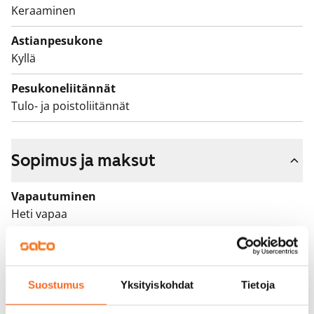
Keraaminen
Astianpesukone
Kyllä
Pesukoneliitännät
Tulo- ja poistoliitännät
Sopimus ja maksut
Vapautuminen
Heti vapaa
Varallisuusrajat
Ei
Suostumus
Yksityiskohdat
Tietoja
Vuokra
849 €/kk