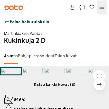
Val
Palaa hakutuloksiin
Martinlaakso, Vantaa
Kukinkuja 2 D
Asunto
Pohjapiirros
Videot
Talon kuvat
Katso kaikki kuvat (8)
Näytetään dia 1 / 8
849 €