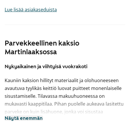
Lue lisää asiakaseduista
Parvekkeellinen kaksio
Martinlaaksossa
Nykyaikainen ja viihtyisä vuokrakoti
Kauniin kaksion hillityt materiaalit ja olohuoneeseen
avautuva tyylikäs keittiö luovat puitteet monenlaiselle
sisustamiselle. Tilavassa makuuhuoneessa on
mukavasti kaappitilaa. Pihan puolelle aukeava lasitettu
parveke on kuin lisähuone, jonka voi sisustaa
Näytä enemmän
viihtyisäksi kesäkeitaaksi.