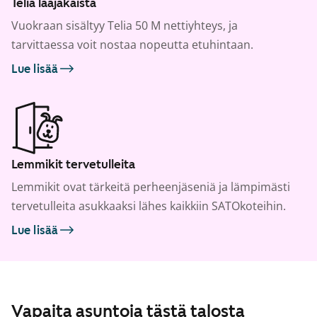
Telia laajakaista
Vuokraan sisältyy Telia 50 M nettiyhteys, ja
tarvittaessa voit nostaa nopeutta etuhintaan.
Lue lisää
Lemmikit tervetulleita
Lemmikit ovat tärkeitä perheenjäseniä ja lämpimästi
tervetulleita asukkaaksi lähes kaikkiin SATOkoteihin.
Lue lisää
Vapaita asuntoja tästä talosta