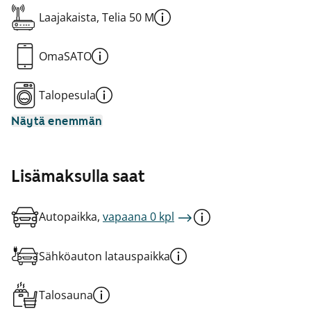
Laajakaista, Telia 50 M
OmaSATO
Talopesula
Näytä enemmän
Lisämaksulla saat
Autopaikka,
vapaana 0 kpl
Sähköauton latauspaikka
Talosauna