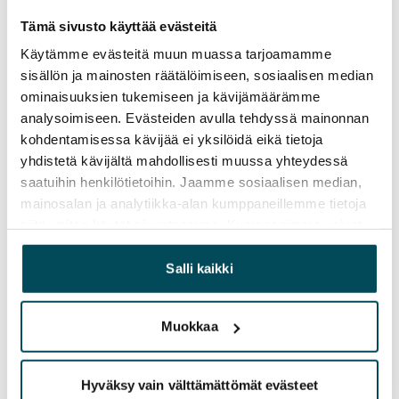
Tämä sivusto käyttää evästeitä
Vuokravakuus
0 €, (yrityksille min. 1 kk vuokra)
Käytämme evästeitä muun muassa tarjoamamme
sisällön ja mainosten räätälöimiseen, sosiaalisen median
Vuokrasopimus
ominaisuuksien tukemiseen ja kävijämäärämme
Toistaiseksi voimassa oleva, minimi asumisaika
analysoimiseen. Evästeiden avulla tehdyssä mainonnan
12 kk
kohdentamisessa kävijää ei yksilöidä eikä tietoja
yhdistetä kävijältä mahdollisesti muussa yhteydessä
Irtisanomis­mahdollisuus
saatuihin henkilötietoihin. Jaamme sosiaalisen median,
12 kk vuokrasopimuksesta tai sopimussakolla
mainosalan ja analytiikka-alan kumppaneillemme tietoja
aiemmin
siitä, miten käytät sivustoamme. Kumppanimme voivat
yhdistää näitä tietoja muihin tietoihin, joita olet antanut
Kotivakuutus
heille tai joita on kerätty, kun olet käyttänyt heidän
Salli kaikki
Pakollinen, ei sisälly vuokraan
palvelujaan.
Vesimaksu
Muokkaa
Kulutuksen mukaan
Sähkömaksu
Hyväksy vain välttämättömät evästeet