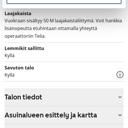
Vuokralainen solmii itse sähkösopimuksen.
Laajakaista
Vuokraan sisältyy 50 M laajakaistaliittymä. Voit hankkia
lisänopeutta etuhintaan ottamalla yhteyttä
operaattoriin Telia.
Lemmikit sallittu
Kyllä
Savuton talo
Kyllä
Talon tiedot
Asuinalueen esittely ja kartta