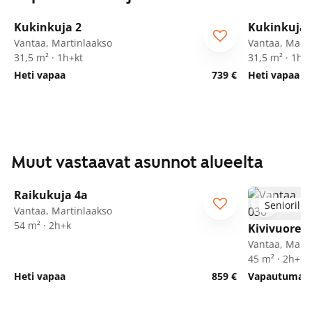
1
/
25
Kukinkuja 2
Kukinkuja 
Vantaa, Martinlaakso
Vantaa, Marti
31,5 m² · 1h+kt
31,5 m² · 1h+
Heti vapaa
739 €
Heti vapaa
Muut vastaavat asunnot alueelta
1
/
24
Raikukuja 4a
Seniorille
Vantaa, Martinlaakso
54 m² · 2h+k
Kivivuorent
Vantaa, Marti
45 m² · 2h+kk
Heti vapaa
859 €
Vapautumassa