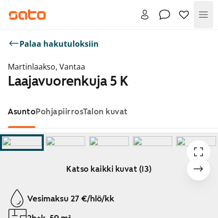
Val
Palaa hakutuloksiin
Martinlaakso, Vantaa
Laajavuorenkuja 5 K
Asunto
Pohjapiirros
Talon kuvat
Katso kaikki kuvat (13)
Näytetään dia 1 / 13
Vesimaksu 27 €/hlö/kk