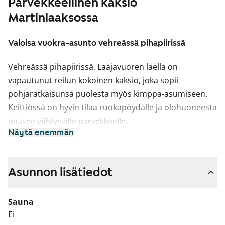
Parvekkeellinen kaksio
Martinlaaksossa
Valoisa vuokra-asunto vehreässä pihapiirissä
Vehreässä pihapiirissä, Laajavuoren laella on
vapautunut reilun kokoinen kaksio, joka sopii
pohjaratkaisunsa puolesta myös kimppa-asumiseen.
Keittiössä on hyvin tilaa ruokapöydälle ja olohuoneesta
pääsee viihtyisälle parvekkeelle.
Näytä enemmän
Asuinhuoneiden lattiamateriaalina on laminaatti.
Remontoitu kylpyhuone on laatoitettu ja siellä on tilaa
pyykkikoneellesi.
Asunnon lisätiedot
Tule kurkkaamaan paikan päälle ja katso, voisiko tästä
Sauna
tulla elämäsi vuokrakoti!
Ei