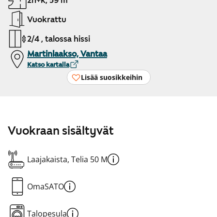
2h+k, 59 m²
Vuokrattu
2/4 , talossa hissi
Martinlaakso, Vantaa
Katso kartalla
Lisää suosikkeihin
Vuokraan sisältyvät
Laajakaista, Telia 50 M
OmaSATO
Talopesula