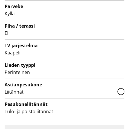
Asuntojen parvekkeet ovat toistaiseksi käyttökiellossa
Parveke
ja parvekkeille on suunnitteilla korjauksia. Käyttökiellon
Kyllä
ajalta maksetaan vuokrahyvitystä.
Piha / terassi
Ei
TV-järjestelmä
Kaapeli
Lieden tyyppi
Perinteinen
Astianpesukone
Liitännät
Pesukoneliitännät
Tulo- ja poistoliitännät