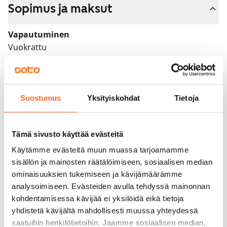
Sopimus ja maksut
Vapautuminen
Vuokrattu
Varallisuusrajat
Ei
Suostumus
Yksityiskohdat
Tietoja
Vuokra
Vuokravakuus
Tämä sivusto käyttää evästeitä
0 €, (yrityksille min. 1 kk vuokra)
Käytämme evästeitä muun muassa tarjoamamme
Kotivakuutus
sisällön ja mainosten räätälöimiseen, sosiaalisen median
Pakollinen, ei sisälly vuokraan
ominaisuuksien tukemiseen ja kävijämäärämme
analysoimiseen. Evästeiden avulla tehdyssä mainonnan
Vesimaksu
kohdentamisessa kävijää ei yksilöidä eikä tietoja
27 €/hlö/kk
yhdistetä kävijältä mahdollisesti muussa yhteydessä
saatuihin henkilötietoihin. Jaamme sosiaalisen median,