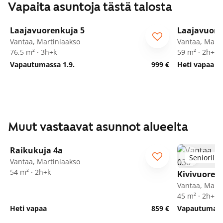
Vapaita asuntoja tästä talosta
1
/
24
Laajavuorenkuja 5
Laajavuore
Vantaa, Martinlaakso
Vantaa, Marti
76,5 m² · 3h+k
59 m² · 2h+k
Vapautumassa 1.9.
999 €
Heti vapaa
Muut vastaavat asunnot alueelta
1
/
24
Raikukuja 4a
Seniorille
Vantaa, Martinlaakso
54 m² · 2h+k
Kivivuorent
Vantaa, Marti
45 m² · 2h+kk
Heti vapaa
859 €
Vapautumassa