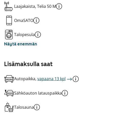
Laajakaista, Telia 50 M
OmaSATO
Talopesula
Näytä enemmän
Lisämaksulla saat
Autopaikka,
vapaana 13 kpl
Sähköauton latauspaikka
Talosauna