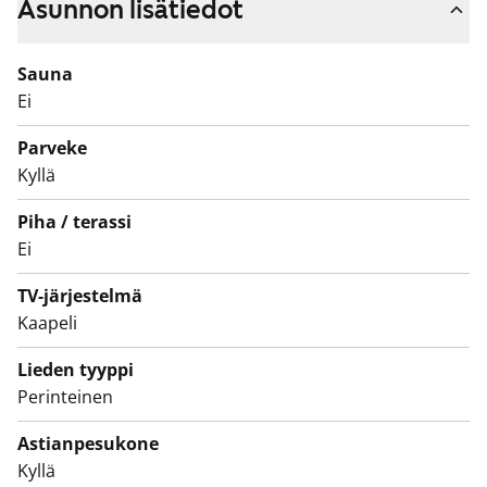
Asunnon lisätiedot
parvekkeet tuovat ilmavuutta ja lisää oleskelutilaa
pienimpiinkin koteihin. 7-kerroksisen talo E-G:n
Sauna
asunnot ovat kodikkaita ja niissä on helposti
Ei
kalustettavat, selkeät pohjaratkaisut. Kaikissa
asunnoissa on parvekkeet.
Parveke
Kyllä
Piha / terassi
Ei
TV-järjestelmä
Kaapeli
Lieden tyyppi
Perinteinen
Astianpesukone
Kyllä