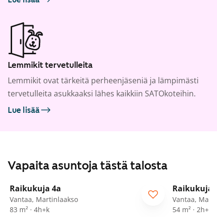
Lemmikit tervetulleita
Lemmikit ovat tärkeitä perheenjäseniä ja lämpimästi
tervetulleita asukkaaksi lähes kaikkiin SATOkoteihin.
Lue lisää
Vapaita asuntoja tästä talosta
1
/
14
Raikukuja 4a
Raikukuja 
Vantaa, Martinlaakso
Vantaa, Marti
83 m² · 4h+k
54 m² · 2h+k