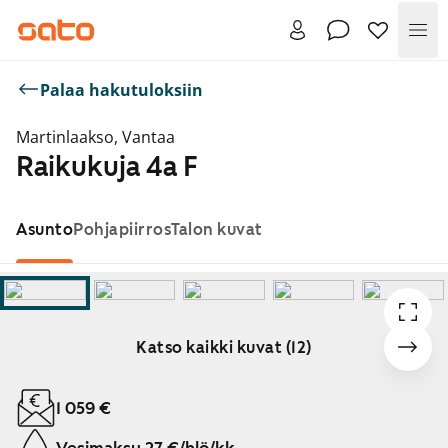
Val
Palaa hakutuloksiin
Martinlaakso, Vantaa
Raikukuja 4a F
Asunto
Pohjapiirros
Talon kuvat
Katso kaikki kuvat (12)
Näytetään dia 1 / 12
1 059 €