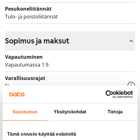
Pesukoneliitännät
Tulo- ja poistoliitännät
Sopimus ja maksut
Vapautuminen
Vapautumassa 1.9.
Varallisuusrajat
Ei
Vuokra
1 059 €/kk
Suostumus
Yksityiskohdat
Tietoja
Vuokravakuus
0 €, (yrityksille min. 1 kk vuokra)
Tämä sivusto käyttää evästeitä