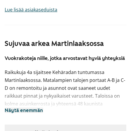
Lue lisää asiakaseduista
Sujuvaa arkea Martinlaaksossa
Vuokrakoteja niille, jotka arvostavat hyviä yhteyksiä
Raikukuja 4a sijaitsee Kehäradan tuntumassa
Martinlaaksossa. Matalampien talojen portaat A-B ja C-
D on remontoitu ja asunnot ovat saaneet uudet
raikkaat pinnat ja nykyaikaiset varusteet. Taloissa on
kolme asuinkerrosta ja yhteensä 48 kaunista
Näytä enemmän
vuokrakotia, napakoista yksiöistä 3h+k -asuntoihin.
Perinteisen selkeät pohjaratkaisut ja isot ikkunat
tekevät kodeista valoisia ja tilavan tuntuisia. Lasitetut