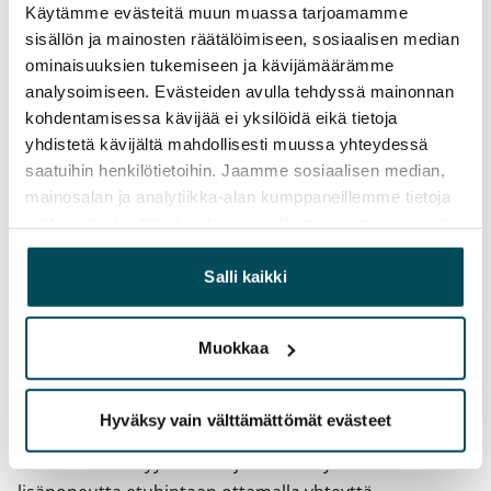
Vuokrasopimus
Käytämme evästeitä muun muassa tarjoamamme
Toistaiseksi voimassa oleva, minimi asumisaika
sisällön ja mainosten räätälöimiseen, sosiaalisen median
12 kk
ominaisuuksien tukemiseen ja kävijämäärämme
analysoimiseen. Evästeiden avulla tehdyssä mainonnan
Irtisanomis­mahdollisuus
kohdentamisessa kävijää ei yksilöidä eikä tietoja
12 kk vuokrasopimuksesta tai sopimussakolla
yhdistetä kävijältä mahdollisesti muussa yhteydessä
aiemmin
saatuihin henkilötietoihin. Jaamme sosiaalisen median,
mainosalan ja analytiikka-alan kumppaneillemme tietoja
Kotivakuutus
siitä, miten käytät sivustoamme. Kumppanimme voivat
Pakollinen, ei sisälly vuokraan
yhdistää näitä tietoja muihin tietoihin, joita olet antanut
heille tai joita on kerätty, kun olet käyttänyt heidän
Salli kaikki
Vesimaksu
palvelujaan.
27 €/hlö/kk
Muokkaa
Sähkömaksu
Vuokralainen solmii itse sähkösopimuksen.
Hyväksy vain välttämättömät evästeet
Laajakaista
Vuokraan sisältyy 50 M laajakaistaliittymä. Voit hankkia