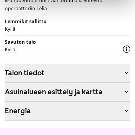
lisänopeutta etuhintaan ottamalla yhteyttä
operaattoriin Telia.
Lemmikit sallittu
Kyllä
Savuton talo
Kyllä
Talon tiedot
Asuinalueen esittely ja kartta
Energia