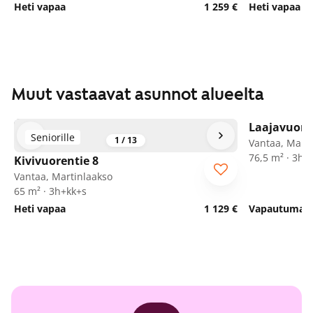
Heti vapaa
1 259 €
Heti vapaa
Muut vastaavat asunnot alueelta
Laajavuore
Seniorille
1
/
13
Vantaa, Marti
76,5 m² · 3h+
Kivivuorentie 8
Vantaa, Martinlaakso
65 m² · 3h+kk+s
Heti vapaa
1 129 €
Vapautumassa