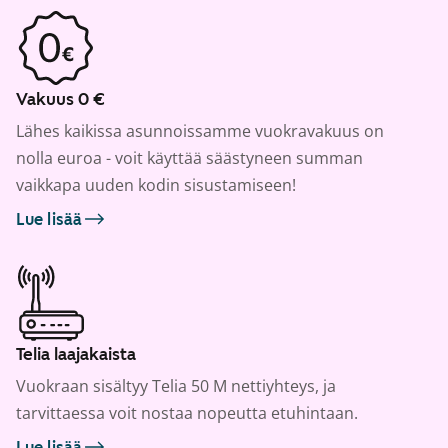
Vakuus 0 €
Lähes kaikissa asunnoissamme vuokravakuus on
nolla euroa - voit käyttää säästyneen summan
vaikkapa uuden kodin sisustamiseen!
Lue lisää
Telia laajakaista
Vuokraan sisältyy Telia 50 M nettiyhteys, ja
tarvittaessa voit nostaa nopeutta etuhintaan.
Lue lisää