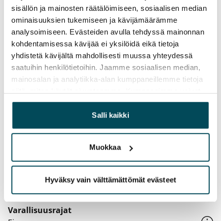
sisällön ja mainosten räätälöimiseen, sosiaalisen median
vesikiertoisena patterilämmityksenä.

ominaisuuksien tukemiseen ja kävijämäärämme
Asuntojen yhteiskäytössä on saunaosasto, pesula ja 
analysoimiseen. Evästeiden avulla tehdyssä mainonnan
kuivaushuone. Ulkoiluvälinevarastoja on viisi ja 
kohdentamisessa kävijää ei yksilöidä eikä tietoja
sisäänkäyntien yhteydessä on kolme 
yhdistetä kävijältä mahdollisesti muussa yhteydessä
lastenvaunuvarastoa. Irtaimistovarastoina toimii 
saatuihin henkilötietoihin. Jaamme sosiaalisen median,
seitsemän erillistä tilaa, joista yksi on väestönsuoja. 
mainosalan ja analytiikka-alan kumppaneillemme tietoja
Lisäksi kellarissa on wc-tilat. Yhtiön jätesäiliöt 
siitä, miten käytät sivustoamme. Kumppanimme voivat
yhdistää näitä tietoja muihin tietoihin, joita olet antanut
sijaitsevat pihalla.

heille tai joita on kerätty, kun olet käyttänyt heidän
Salli kaikki
Yhtiössä on 42 autopaikkaa ja yli 200 pyöräpaikkaa.
palvelujaan.
Muokkaa
Sopimus ja maksut
Vapautuminen
Hyväksy vain välttämättömät evästeet
Vuokrattu
Varallisuusrajat