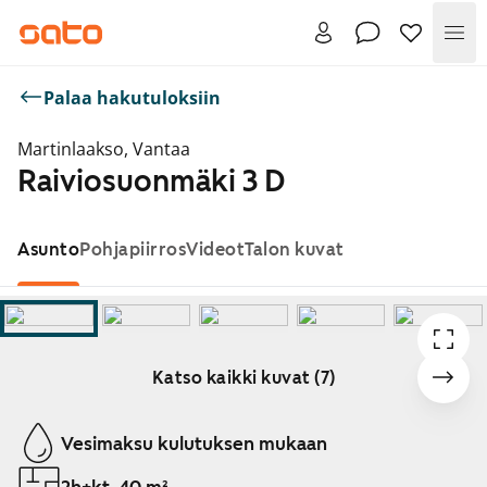
Val
Palaa hakutuloksiin
Martinlaakso, Vantaa
Raiviosuonmäki 3 D
Asunto
Pohjapiirros
Videot
Talon kuvat
Katso kaikki kuvat (7)
Näytetään dia 1 / 7
Vesimaksu kulutuksen mukaan