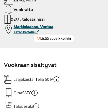
2h+kt, 40 m²
Vuokrattu
2/7 , talossa hissi
Martinlaakso, Vantaa
Katso kartalla
Lisää suosikkeihin
Vuokraan sisältyvät
Laajakaista, Telia 50 M
OmaSATO
Talopesula