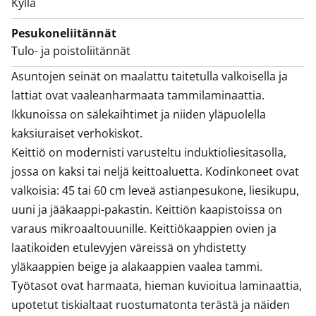
Kyllä
Pesukoneliitännät
Tulo- ja poistoliitännät
Asuntojen seinät on maalattu taitetulla valkoisella ja 
lattiat ovat vaaleanharmaata tammilaminaattia. 
Ikkunoissa on sälekaihtimet ja niiden yläpuolella 
kaksiuraiset verhokiskot. 

Keittiö on modernisti varusteltu induktioliesitasolla, 
jossa on kaksi tai neljä keittoaluetta. Kodinkoneet ovat 
valkoisia: 45 tai 60 cm leveä astianpesukone, liesikupu, 
uuni ja jääkaappi-pakastin. Keittiön kaapistoissa on 
varaus mikroaaltouunille. Keittiökaappien ovien ja 
laatikoiden etulevyjen väreissä on yhdistetty 
yläkaappien beige ja alakaappien vaalea tammi. 
Työtasot ovat harmaata, hieman kuvioitua laminaattia, 
upotetut tiskialtaat ruostumatonta terästä ja näiden 