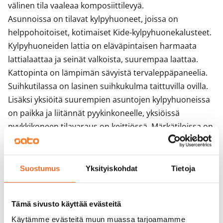
välinen tila vaaleaa komposiittilevyä.

Asunnoissa on tilavat kylpyhuoneet, joissa on 
helppohoitoiset, kotimaiset Kide-kylpyhuonekalusteet. 
Kylpyhuoneiden lattia on eläväpintaisen harmaata 
lattialaattaa ja seinät valkoista, suurempaa laattaa. 
Kattopinta on lämpimän sävyistä tervaleppäpaneelia. 
Suihkutilassa on lasinen suihkukulma taittuvilla ovilla. 
Lisäksi yksiöitä suurempien asuntojen kylpyhuoneissa 
on paikka ja liitännät pyykinkoneelle, yksiöissä 
pyykkikoneen tilavaraus on keittiössä. Märkätiloissa on 
sähkölämmitteinen lattialämmitys. Kylpyhuoneessa on 
hieman yli 5 cm korkea kynnys ja lattia on saman 
verran muuta asuntoa korkeammalla; tältä osin asunto 
Suostumus
Yksityiskohdat
Tietoja
ei siis ole esteetön.

Rakennuksissa on poistoilmanvaihtojärjestelmä 
Tämä sivusto käyttää evästeitä
liesikuputehostuksella. Rakennus lämmitetään pääosin 
Käytämme evästeitä muun muassa tarjoamamme
maalämmöllä. Lämmön jakelu tapahtuu 