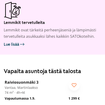
Lemmikit tervetulleita
Lemmikit ovat tärkeitä perheenjäseniä ja lämpimästi
tervetulleita asukkaaksi lähes kaikkiin SATOkoteihin.
Lue lisää
Vapaita asuntoja tästä talosta
1
/
33
Raiviosuonmäki 3
Vantaa, Martinlaakso
74 m² · 4h+kt
Vapautumassa 1.9.
1 299 €