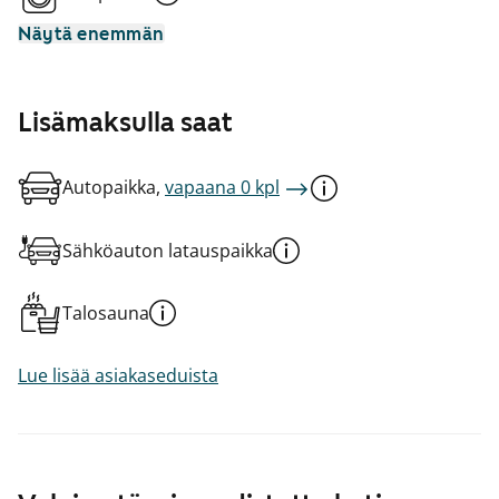
Näytä enemmän
Lisämaksulla saat
Autopaikka,
vapaana 0 kpl
Sähköauton latauspaikka
Talosauna
Lue lisää asiakaseduista