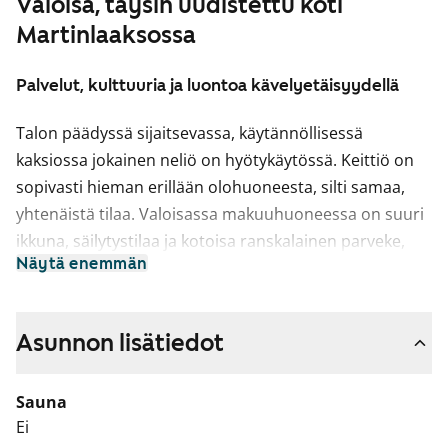
Valoisa, täysin uudistettu koti
Martinlaaksossa
Palvelut, kulttuuria ja luontoa kävelyetäisyydellä
Talon päädyssä sijaitsevassa, käytännöllisessä
kaksiossa jokainen neliö on hyötykäytössä. Keittiö on
sopivasti hieman erillään olohuoneesta, silti samaa,
yhtenäistä tilaa. Valoisassa makuuhuoneessa on suuri
ikkuna, säilytystilaa ja kotoisa ranskalainen parveke,
Näytä enemmän
joka entisestään lisää tilan avaruutta.
Kodin vaaleat pintamateriaalit antavat neutraalin
pohjan omalle, persoonalliselle tyylillesi. Lattiat ovat
Asunnon lisätiedot
vaaleaa tammensävyistä laminaattia ja seinät maalattu
vaaleiksi. Ikkunoissa on valkoiset sälekaihtimet.
Sauna
Keittiöissä on beigen ja tammen väriset kaapistot, ylä-
Ei
ja alakaappien välinen tila on vaaleaa kalustelevyä ja