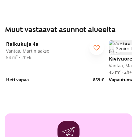
Muut vastaavat asunnot alueelta
1
/
24
Raikukuja 4a
Seniorille
Vantaa, Martinlaakso
54 m² · 2h+k
Kivivuorent
Vantaa, Marti
45 m² · 2h+kk
Heti vapaa
859 €
Vapautumassa