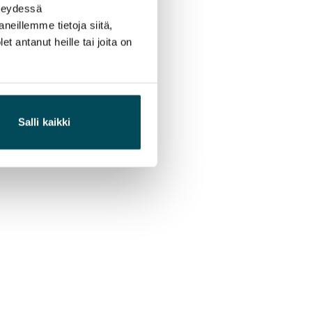
hteydessä
neillemme tietoja siitä,
 antanut heille tai joita on
Salli kaikki