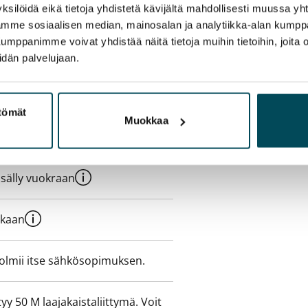
ksilöidä eikä tietoja yhdistetä kävijältä mahdollisesti muussa y
aamme sosiaalisen median, mainosalan ja analytiikka-alan kumppa
panimme voivat yhdistää näitä tietoja muihin tietoihin, joita olet
idän palvelujaan.
ttömät
Muokkaa
e min. 1 kk vuokra)
sisälly vuokraan
ukaan
olmii itse sähkösopimuksen.
yy 50 M laajakaistaliittymä. Voit