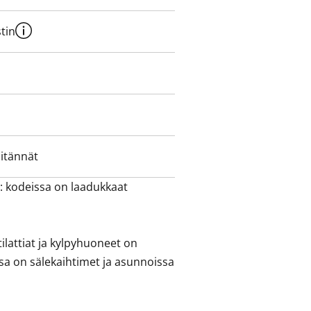
tin
iitännät
: kodeissa on laadukkaat 
lattiat ja kylpyhuoneet on 
issa on sälekaihtimet ja asunnoissa 