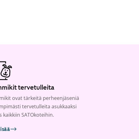
mikit tervetulleita
ikit ovat tärkeitä perheenjäseniä
ämpimästi tervetulleita asukkaaksi
s kaikkiin SATOkoteihin.
lisää