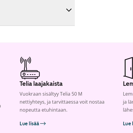
Telia laajakaista
Lem
Vuokraan sisältyy Telia 50 M
Lemm
nettiyhteys, ja tarvittaessa voit nostaa
ja l
a
nopeutta etuhintaan.
lähe
Lue lisää
Lue 