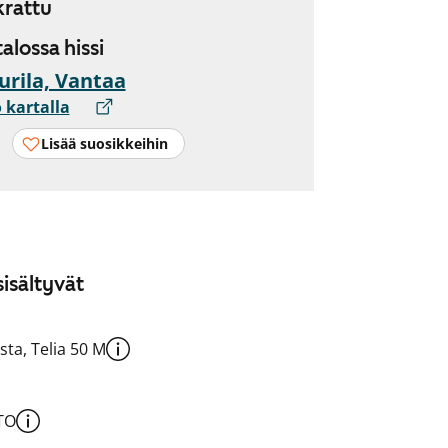
rattu
talossa hissi
urila, Vantaa
 kartalla
Lisää suosikkeihin
isältyvät
sta, Telia 50 M
TO