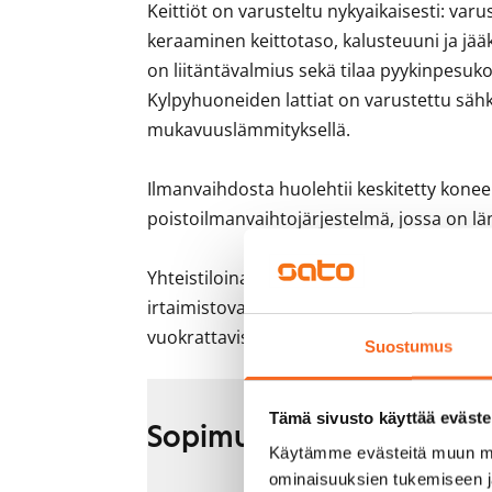
Keittiöt on varusteltu nykyaikaisesti: varu
keraaminen keittotaso, kalusteuuni ja jää
on liitäntävalmius sekä tilaa pyykinpesuk
Kylpyhuoneiden lattiat on varustettu sähk
mukavuuslämmityksellä.

Ilmanvaihdosta huolehtii keskitetty koneell
poistoilmanvaihtojärjestelmä, jossa on l
Yhteistiloina taloyhtiössä on useita varas
irtaimistovarastot sekä kuivaushuoneita. 
vuokrattavissa erillisen varauksen peruste
Suostumus
Tämä sivusto käyttää eväste
Sopimus ja maksut
Käytämme evästeitä muun mu
ominaisuuksien tukemiseen 