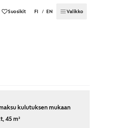
/
Suosikit
FI
EN
Valikko
maksu kulutuksen mukaan
t, 45 m²