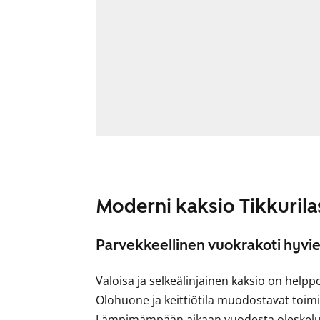
Moderni kaksio Tikkurila
Parvekkeellinen vuokrakoti hyvie
Valoisa ja selkeälinjainen kaksio on help
Olohuone ja keittiötila muodostavat toi
Lämpimämpään aikaan vuodesta oleskeluti