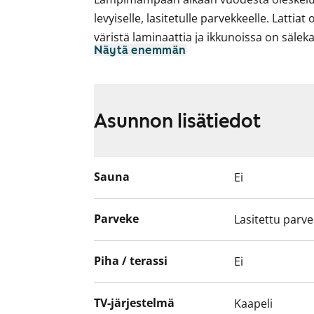
levyiselle, lasitetulle parvekkeelle. Lattia
väristä laminaattia ja ikkunoissa on sälek
Näytä enemmän
Keittiötilassa on astianpesukone sekä induk
kylpyhuoneessa on liitännät pyykinpesuko
Tule kurkkaamaan paikan päälle, sopisiko
Asunnon lisätiedot
tukikohdaksi!
Sauna
Ei
Parveke
Lasitettu parv
Piha / terassi
Ei
TV-järjestelmä
Kaapeli