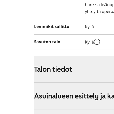
hankkia lisäno
yhteyttä operaa
Lemmikit sallittu
Kyllä
Savuton talo
Kyllä
Talon tiedot
Asuinalueen esittely ja k