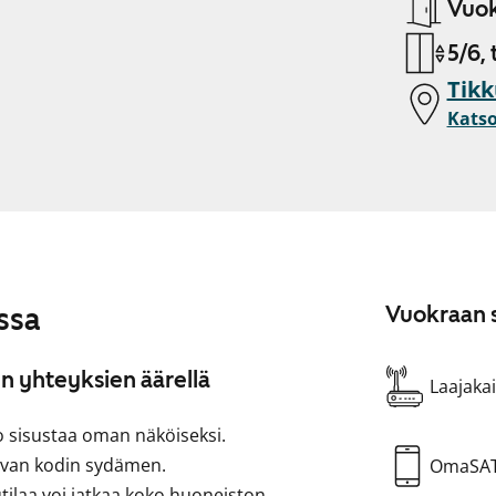
Vuok
5/6, 
Tikk
Katso
ssa
Vuokraan s
n yhteyksien äärellä
Laajakai
po sisustaa oman näköiseksi.
mivan kodin sydämen.
OmaSA
laa voi jatkaa koko huoneiston