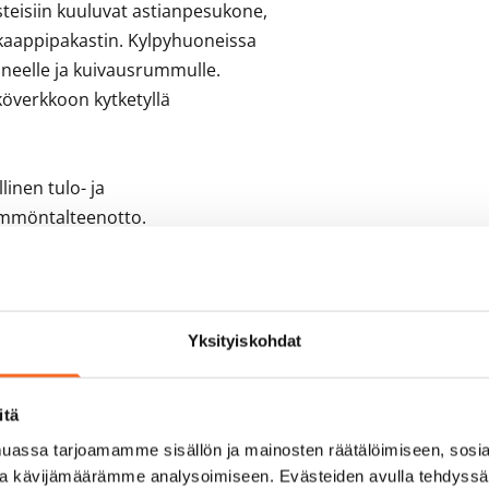
steisiin kuuluvat astianpesukone, 
kaappipakastin. Kylpyhuoneissa 
oneelle ja kuivausrummulle. 
överkkoon kytketyllä 
inen tulo- ja 
ämmöntalteenotto. 

totiloja, asuntojen omat 
Autohallipaikkoja on 
ella.
Yksityiskohdat
itä
assa tarjoamamme sisällön ja mainosten räätälöimiseen, sosia
ja kävijämäärämme analysoimiseen. Evästeiden avulla tehdyss