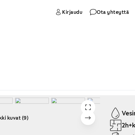
Kirjaudu
Ota yhteyttä
Vesi
kki kuvat (9)
2h+k