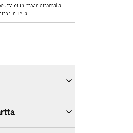
peutta etuhintaan ottamalla
ttoriin Telia.
artta