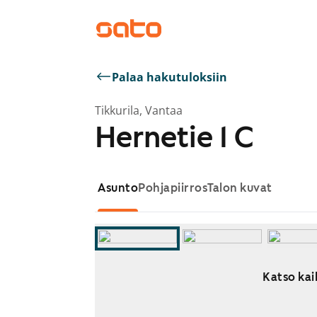
Palaa hakutuloksiin
Tikkurila, Vantaa
Hernetie 1 C
Asunto
Pohjapiirros
Talon kuvat
Katso kai
Näytetään dia 1 / 9