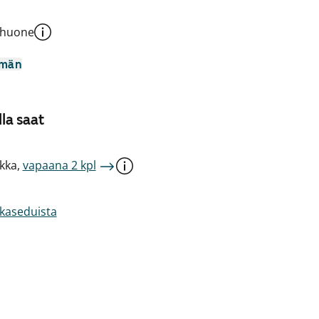
shuone
mmän
la saat
kka,
vapaana 2 kpl
akaseduista