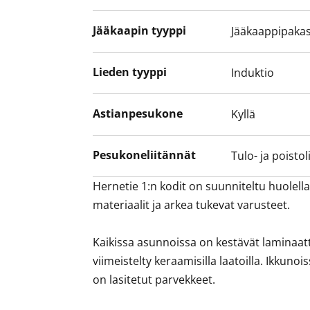
Jääkaapin tyyppi
Jääkaappipakas
Lieden tyyppi
Induktio
Astianpesukone
Kyllä
Pesukoneliitännät
Tulo- ja poistol
Hernetie 1:n kodit on suunniteltu huolella
materiaalit ja arkea tukevat varusteet.

Kaikissa asunnoissa on kestävät laminaatti
viimeistelty keraamisilla laatoilla. Ikkuno
on lasitetut parvekkeet. 
