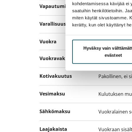
kohdentamisessa kävijää ei y
Vapautuminen
Vuokrattu
saatuihin henkilötietoihin. J
miten käytät sivustoamme. Kump
Varallisuusrajat
Ei
kerätty, kun olet käyttänyt he
Vuokra
Hyväksy vain välttämä
evästeet
Vuokravakuus
0 €, (yrityksill
Kotivakuutus
Pakollinen, ei 
Vesimaksu
Kulutuksen m
Sähkömaksu
Vuokralainen s
Laajakaista
Vuokraan sisält