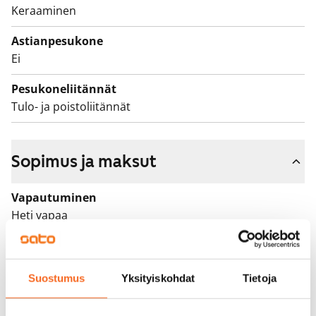
Keraaminen
Astianpesukone
Ei
Pesukoneliitännät
Tulo- ja poistoliitännät
Sopimus ja maksut
Vapautuminen
Heti vapaa
Varallisuusrajat
Ei
Suostumus
Yksityiskohdat
Tietoja
Vuokra
739 €/kk