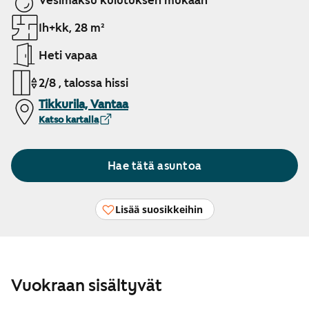
Vesimaksu kulutuksen mukaan
1h+kk, 28 m²
Heti vapaa
2/8 , talossa hissi
Tikkurila, Vantaa
Katso kartalla
Hae tätä asuntoa
Lisää suosikkeihin
Vuokraan sisältyvät