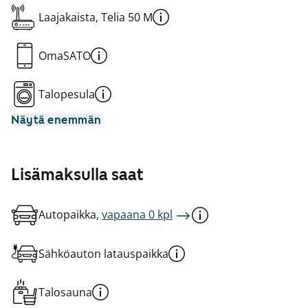
Laajakaista, Telia 50 M
OmaSATO
Talopesula
Näytä enemmän
Lisämaksulla saat
Autopaikka,
vapaana 0 kpl
Sähköauton latauspaikka
Talosauna