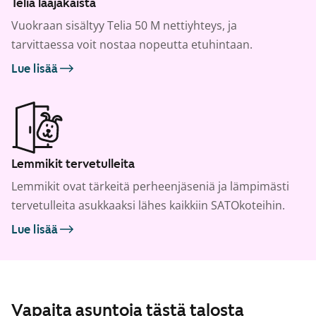
Telia laajakaista
Vuokraan sisältyy Telia 50 M nettiyhteys, ja
tarvittaessa voit nostaa nopeutta etuhintaan.
Lue lisää
Lemmikit tervetulleita
Lemmikit ovat tärkeitä perheenjäseniä ja lämpimästi
tervetulleita asukkaaksi lähes kaikkiin SATOkoteihin.
Lue lisää
Vapaita asuntoja tästä talosta