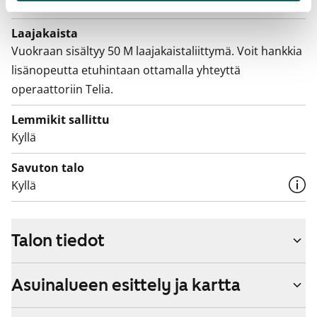
Vuokralainen solmii itse sähkösopimuksen.
Laajakaista
Vuokraan sisältyy 50 M laajakaistaliittymä. Voit hankkia
lisänopeutta etuhintaan ottamalla yhteyttä
operaattoriin Telia.
Lemmikit sallittu
Kyllä
Savuton talo
Kyllä
Talon tiedot
Asuinalueen esittely ja kartta