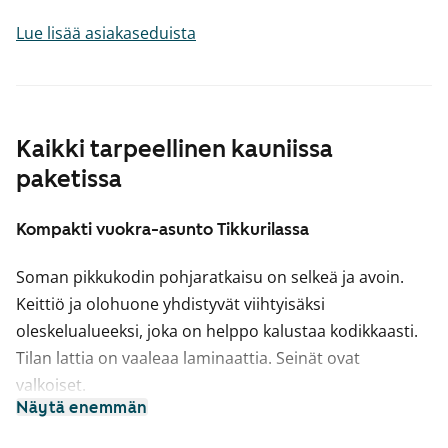
Lue lisää asiakaseduista
Kaikki tarpeellinen kauniissa
paketissa
Kompakti vuokra-asunto Tikkurilassa
Soman pikkukodin pohjaratkaisu on selkeä ja avoin.
Keittiö ja olohuone yhdistyvät viihtyisäksi
oleskelualueeksi, joka on helppo kalustaa kodikkaasti.
Tilan lattia on vaaleaa laminaattia. Seinät ovat
valkoiset.
Näytä enemmän
Keittiökaapistot ja kaikki komerot ovat kotimaista