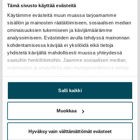
Tämä sivusto käyttää evästeitä
Vuokravakuus
Käytämme evästeitä muun muassa tarjoamamme
0 €, (yrityksille min. 1 kk vuokra)
sisällön ja mainosten räätälöimiseen, sosiaalisen median
ominaisuuksien tukemiseen ja kävijämäärämme
Vuokrasopimus
analysoimiseen. Evästeiden avulla tehdyssä mainonnan
Toistaiseksi voimassa oleva, minimi asumisaika
kohdentamisessa kävijää ei yksilöidä eikä tietoja
12 kk
yhdistetä kävijältä mahdollisesti muussa yhteydessä
saatuihin henkilötietoihin. Jaamme sosiaalisen median,
Irtisanomis­mahdollisuus
mainosalan ja analytiikka-alan kumppaneillemme tietoja
12 kk vuokrasopimuksesta tai sopimussakolla
siitä, miten käytät sivustoamme. Kumppanimme voivat
aiemmin
yhdistää näitä tietoja muihin tietoihin, joita olet antanut
heille tai joita on kerätty, kun olet käyttänyt heidän
Kotivakuutus
Salli kaikki
palvelujaan.
Pakollinen, ei sisälly vuokraan
Muokkaa
Vesimaksu
Kulutuksen mukaan
Hyväksy vain välttämättömät evästeet
Sähkömaksu