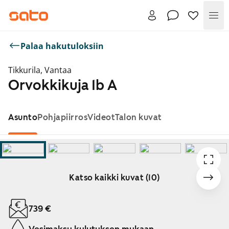
Val
Palaa hakutuloksiin
Tikkurila, Vantaa
Orvokkikuja 1b A
Asunto
Pohjapiirros
Videot
Talon kuvat
Katso kaikki kuvat (10)
Näytetään dia 1 / 10
739 €