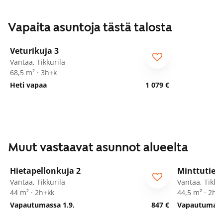
Vapaita asuntoja tästä talosta
1
/
19
Veturikuja 3
ARA
Vantaa, Tikkurila
68,5 m² · 3h+k
Heti vapaa
1 079 €
Muut vastaavat asunnot alueelta
1
/
11
Hietapellonkuja 2
Minttutie 2
ARA
Vantaa, Tikkurila
Vantaa, Tikkur
44 m² · 2h+kk
44,5 m² · 2h+
Vapautumassa 1.9.
847 €
Vapautumassa