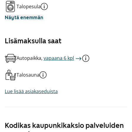
Talopesula
Näytä enemmän
Lisämaksulla saat
Autopaikka,
vapaana 6 kpl
Talosauna
Lue lisää asiakaseduista
Kodikas kaupunkikaksio palveluiden