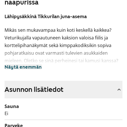
naapurissa
Lähipysäkkinä Tikkurilan juna-asema
Mikäs sen mukavampaa kuin koti keskellä kaikkea?
Veturikujalla vapautuneen kaksion valoisa fiilis ja
korttelipihanäkymät sekä kimppakodiksikin sopiva
pohjaratkaisu ovat varmasti tulevien asukkaiden
mieleen. Oletko se sinä perheinesi tai kamusi kanssa?
Näytä enemmän
Asunnon lattiat ovat helppohoitoista laminaattia ja
hyvin varustellussa keittiössä on jää-pakastinkaappi,
nelilevyinen sähköliesi ja astianpesukone.
Asunnon lisätiedot
Kylpyhuoneeseen mahtuu pyykinpesukone.
Sauna
Tämä on valtion tukema Varke-asunto (entinen ARA),
Ei
jossa asukasvalinta perustuu asunnon tarpeen
kiireellisyyteen, hakijoiden tuloihin ja varallisuuteen,
Parveke