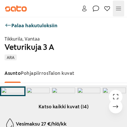
Val
Palaa hakutuloksiin
Tikkurila, Vantaa
Veturikuja 3 A
ARA
Asunto
Pohjapiirros
Talon kuvat
Katso kaikki kuvat (14)
Näytetään dia 1 / 14
Vesimaksu 27 €/hlö/kk