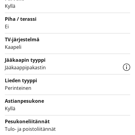
sekä asunnon tarpeen syyhyn.
Kyllä
Piha / terassi
Ei
TV-järjestelmä
Kaapeli
Jääkaapin tyyppi
Jääkaappipakastin
Lieden tyyppi
Perinteinen
Astianpesukone
Kyllä
Pesukoneliitännät
Tulo- ja poistoliitännät