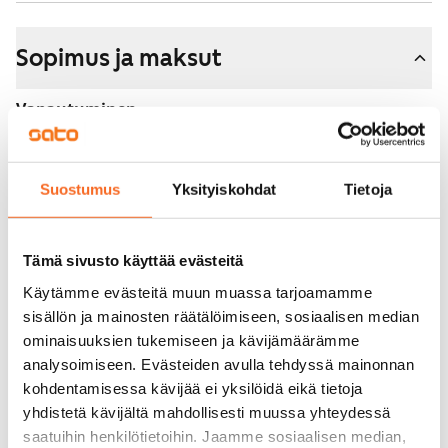
Sopimus ja maksut
Vapautuminen
Vuokrattu
Varallisuusrajat
Suostumus
Yksityiskohdat
Tietoja
Kyllä
Vuokra
Tämä sivusto käyttää evästeitä
Vuokravakuus
Käytämme evästeitä muun muassa tarjoamamme
0 €
sisällön ja mainosten räätälöimiseen, sosiaalisen median
ominaisuuksien tukemiseen ja kävijämäärämme
Kotivakuutus
analysoimiseen. Evästeiden avulla tehdyssä mainonnan
Pakollinen, ei sisälly vuokraan
kohdentamisessa kävijää ei yksilöidä eikä tietoja
yhdistetä kävijältä mahdollisesti muussa yhteydessä
Vesimaksu
saatuihin henkilötietoihin. Jaamme sosiaalisen median,
27 €/hlö/kk