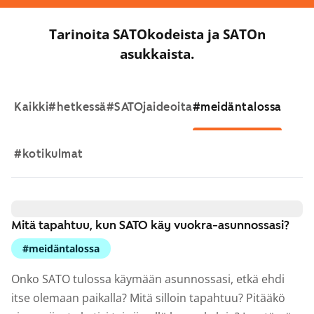
Tarinoita SATOkodeista ja SATOn
asukkaista.
Kaikki
#hetkessä
#SATOjaideoita
#meidäntalossa
#kotikulmat
Mitä tapahtuu, kun SATO käy vuokra-asunnossasi?
#meidäntalossa
Onko SATO tulossa käymään asunnossasi, etkä ehdi
itse olemaan paikalla? Mitä silloin tapahtuu? Pitääkö