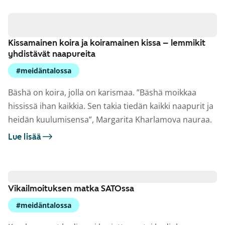
Kissamainen koira ja koiramainen kissa – lemmikit
yhdistävät naapureita
#meidäntalossa
Bäshä on koira, jolla on karismaa. ”Bäshä moikkaa
hississä ihan kaikkia. Sen takia tiedän kaikki naapurit ja
heidän kuulumisensa”, Margarita Kharlamova nauraa.
Lue lisää
Vikailmoituksen matka SATOssa
#meidäntalossa