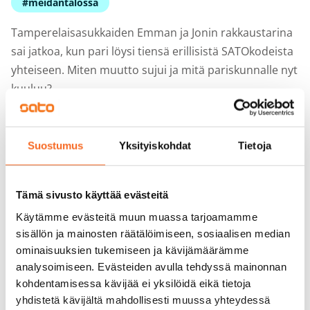
#meidäntalossa
Tamperelaisasukkaiden Emman ja Jonin rakkaustarina
sai jatkoa, kun pari löysi tiensä erillisistä SATOkodeista
yhteiseen. Miten muutto sujui ja mitä pariskunnalle nyt
kuuluu?
Lue lisää
Suostumus
Yksityiskohdat
Tietoja
Tämä sivusto käyttää evästeitä
Ukrainalainen Smyrna löysi Leppävaarasta
Käytämme evästeitä muun muassa tarjoamamme
vuokrakodin, jossa voi olla oma luova ja tanssiva
sisällön ja mainosten räätälöimiseen, sosiaalisen median
itsensä
ominaisuuksien tukemiseen ja kävijämäärämme
analysoimiseen. Evästeiden avulla tehdyssä mainonnan
Miltä tuntuu saada oma koti pitkän epävarmuuden
kohdentamisessa kävijää ei yksilöidä eikä tietoja
jälkeen? Smyrna asui ensimmäisen vuotensa
yhdistetä kävijältä mahdollisesti muussa yhteydessä
Suomessa vastaanottokeskuksessa. Kun hän vihdoin