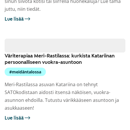
sinun siivota kotisi tai siirrellä huonekaluja? Lue tämä
juttu, niin tiedät.
Lue lisää
Väriterapiaa Meri-Rastilassa: kurkista Katariinan
persoonalliseen vuokra-asuntoon
#meidäntalossa
Meri-Rastilassa asuvan Katariina on tehnyt
SATOkodistaan aidosti itsensä näköisen, vuokra-
asunnon ehdoilla. Tutustu värikkääseen asuntoon ja
asukkaaseen!
Lue lisää