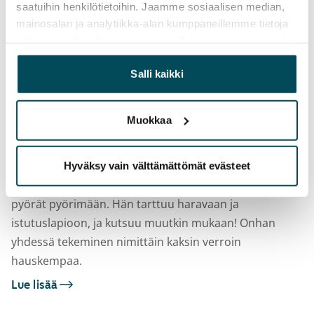
saatuihin henkilötietoihin. Jaamme sosiaalisen median,
sai avaimet omaan vuokrakotiin, alkoi arki vähitellen
mainosalan ja analytiikka-alan kumppaneillemme tietoja
asettua paikoilleen.
siitä, miten käytät sivustoamme. Kumppanimme voivat
yhdistää näitä tietoja muihin tietoihin, joita olet antanut
Lue lisää
heille tai joita on kerätty, kun olet käyttänyt heidän
Salli kaikki
palvelujaan.
Muokkaa
Petri on kotitalonsa talkoodynamo, jolle yhdessä
tekeminen on sydämen asia
Hyväksy vain välttämättömät evästeet
Petri on niitä tyyppejä, joka ei aikaile vaan pistää
pyörät pyörimään. Hän tarttuu haravaan ja
istutuslapioon, ja kutsuu muutkin mukaan! Onhan
yhdessä tekeminen nimittäin kaksin verroin
hauskempaa.
Lue lisää