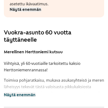
asetettu ikävaatimus.
Näytä enemmän
Vuokra-asunto 60 vuotta
täyttäneelle
Merellinen Herttoniemi kutsuu
Viihtyisä, yli 60-vuotiaille tarkoitettu kaksio
Herttoniemenrannassa!
Toimiva pohjaratkaisu, mukava asukasyhteisö ja meren
läheisyys tekevät tästä valoisasta pikkukaksiosta
tavoittelemisen arvoisen. Asunnossa on myös parveke.
Näytä enemmän
Kylpyhuoneessa on kaakeloidut seinät.