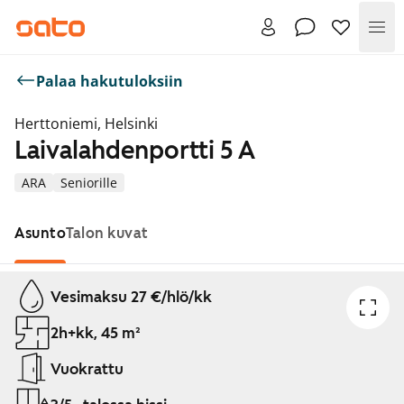
Val
Palaa hakutuloksiin
Herttoniemi, Helsinki
Laivalahdenportti 5 A
ARA
Seniorille
Asunto
Talon kuvat
Näytetään dia 1 / 1
Vesimaksu 27 €/hlö/kk
2h+kk, 45 m²
Vuokrattu