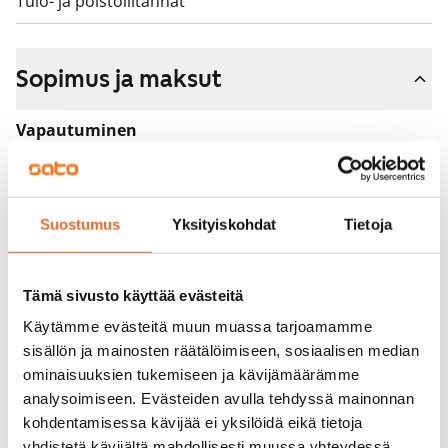
Tulo- ja poistoliitännät
Sopimus ja maksut
Vapautuminen
Vuokrattu
Varallisuusrajat
Kyllä
Suostumus
Yksityiskohdat
Tietoja
Vuokra
Tämä sivusto käyttää evästeitä
Vuokravakuus
Käytämme evästeitä muun muassa tarjoamamme
0 €
sisällön ja mainosten räätälöimiseen, sosiaalisen median
Kotivakuutus
ominaisuuksien tukemiseen ja kävijämäärämme
Pakollinen, ei sisälly vuokraan
analysoimiseen. Evästeiden avulla tehdyssä mainonnan
kohdentamisessa kävijää ei yksilöidä eikä tietoja
Vesimaksu
yhdistetä kävijältä mahdollisesti muussa yhteydessä