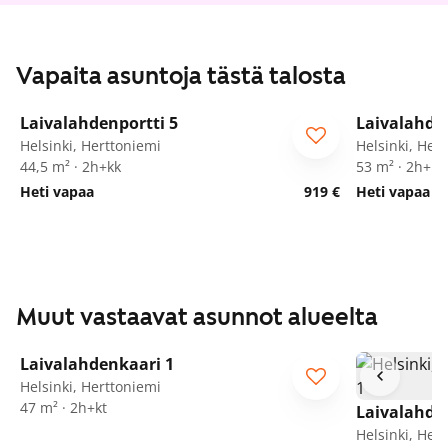
Vapaita asuntoja tästä talosta
1
/
13
Laivalahdenportti 5
Laivalahden
ARA
Seniorille
ARA
Sen
Helsinki, Herttoniemi
Helsinki, Her
44,5 m² · 2h+kk
53 m² · 2h+k
Heti vapaa
919 €
Heti vapaa
Muut vastaavat asunnot alueelta
1
/
13
Laivalahdenkaari 1
Helsinki, Herttoniemi
47 m² · 2h+kt
Laivalahde
Helsinki, Her