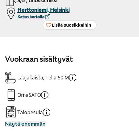
3/5 , talossa hissi
Herttoniemi, Helsinki
Katso kartalla
Lisää suosikkeihin
Vuokraan sisältyvät
Laajakaista, Telia 50 M
OmaSATO
Talopesula
Näytä enemmän