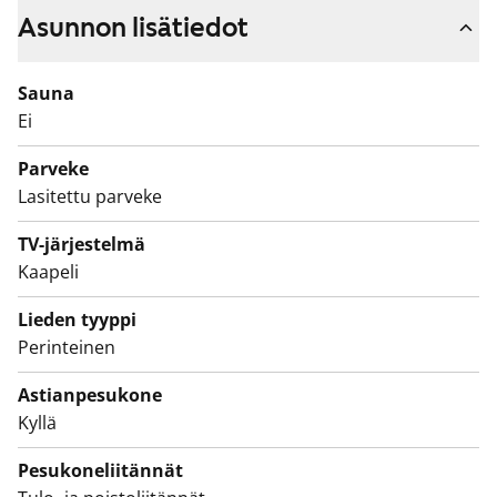
Keittokomerossa on jää-pakastinkaappi ja nelilevyinen
Asunnon lisätiedot
sähköliesi.
Tämä on valtion tukema Varke-asunto (entinen ARA),
Sauna
jossa asukasvalinta perustuu asunnon tarpeen
Ei
kiireellisyyteen, hakijoiden tuloihin ja varallisuuteen,
Parveke
sekä asunnon tarpeen syyhyn.
Lasitettu parveke
TV-järjestelmä
Kaapeli
Lieden tyyppi
Perinteinen
Astianpesukone
Kyllä
Pesukoneliitännät