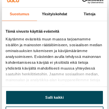
Vapautuminen
Suostumus
Yksityiskohdat
Tietoja
Vuokrattu
Varallisuusrajat
Tämä sivusto käyttää evästeitä
Ei
Käytämme evästeitä muun muassa tarjoamamme
Vuokra
sisällön ja mainosten räätälöimiseen, sosiaalisen median
ominaisuuksien tukemiseen ja kävijämäärämme
Vuokravakuus
analysoimiseen. Evästeiden avulla tehdyssä mainonnan
0 €, (yrityksille min. 1 kk vuokra)
kohdentamisessa kävijää ei yksilöidä eikä tietoja
yhdistetä kävijältä mahdollisesti muussa yhteydessä
Kotivakuutus
saatuihin henkilötietoihin. Jaamme sosiaalisen median,
Pakollinen, ei sisälly vuokraan
mainosalan ja analytiikka-alan kumppaneillemme tietoja
Vesimaksu
siitä, miten käytät sivustoamme. Kumppanimme voivat
Kulutuksen mukaan
yhdistää näitä tietoja muihin tietoihin, joita olet antanut
heille tai joita on kerätty, kun olet käyttänyt heidän
Salli kaikki
Sähkömaksu
palvelujaan.
Vuokralainen solmii itse sähkösopimuksen.