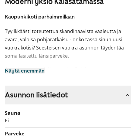
Moderni yksiö Kalasatamassa
Kaupunkikoti parhaimmillaan
Tyylikkäästi toteutettua skandinaavista vaaleutta ja
avara, valoisa pohjaratkaisu - onko tässä sinun uusi
vuokrakotisi? Seesteisen vuokra-asunnon täydentää
soma lasitettu länsiparveke.
Asuinhuoneiden lattiat ovat valkaistua
Näytä enemmän
tammilaminaattia ja kylpyhuoneen valkoiseksi
kaakeloituja seiniä pehmentää luonnonvalkoinen
klinkkerilattia. Keittiökaapistoissa on kaunis vaalea
Asunnon lisätiedot
saarnipuukuvio ja tyylikkäät vetimet harjattua metallia.
Kalusteväleissä on valkoinen sauvakaakelointi ja
Sauna
työtasot ovat valkoista laminaattia. Varusteina
Ei
keraaminen liesi, astianpesukone sekä jää-
Parveke
pakastinkaappi, kaikki valkoisia. Sähköiset