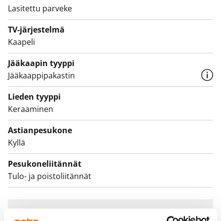
Lasitettu parveke
palovaroittimet ja sprinklerijärjestelmä tuovat
lisäturvaa asumiseen.
TV-järjestelmä
Kaapeli
Tule paikan päälle katsomaan, voisiko tämä yksiö olla
uusi vuokrakotisi!
Jääkaapin tyyppi
Jääkaappipakastin
Lieden tyyppi
Keraaminen
Astianpesukone
Kyllä
Pesukoneliitännät
Tulo- ja poistoliitännät
Sopimus ja maksut