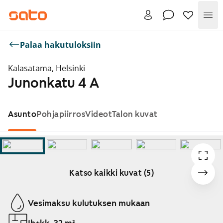
Val
Palaa hakutuloksiin
Kalasatama, Helsinki
Junonkatu 4 A
Asunto
Pohjapiirros
Videot
Talon kuvat
Katso kaikki kuvat (5)
Näytetään dia 1 / 5
Vesimaksu kulutuksen mukaan