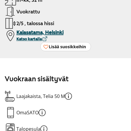
1h+kk, 32 m²
Vuokrattu
2/5 , talossa hissi
Kalasatama, Helsinki
Katso kartalla
Lisää suosikkeihin
Vuokraan sisältyvät
Laajakaista, Telia 50 M
OmaSATO
Talopesula