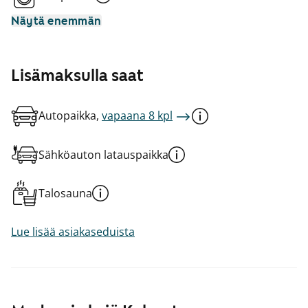
Näytä enemmän
Lisämaksulla saat
Autopaikka,
vapaana 8 kpl
Sähköauton latauspaikka
Talosauna
Lue lisää asiakaseduista