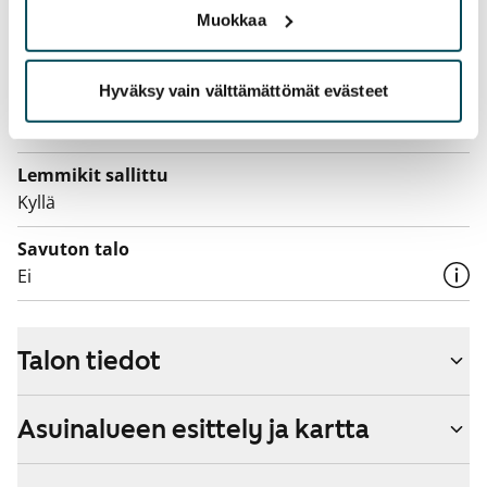
Muokkaa
Laajakaista
Vuokraan sisältyy 50 M laajakaistaliittymä. Voit hankkia
Hyväksy vain välttämättömät evästeet
lisänopeutta etuhintaan ottamalla yhteyttä
operaattoriin Telia.
Lemmikit sallittu
Kyllä
Savuton talo
Ei
Talon tiedot
Asuinalueen esittely ja kartta