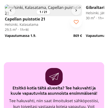
Gibraltarin
1
/
21
Helsinki, Jätk
30 m² · 1h+kt
Capellan puistotie 21
Helsinki, Kalasatama
29,5 m² · 1h+kt
Vapautumassa 1.9.
869 €
Vapautumassa
Etsitkö kotia tältä alueelta? Tee hakuvahti ja
kuule vapautuvista asunnoista ensimmäisenä!
Tee hakuvahti, niin saat ilmoitukset sähköpostiisi,
kun toiveitasi vastaavia koteja vapautuu. Voit