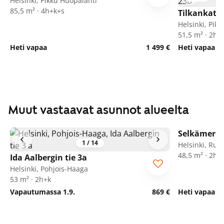
Helsinki, Pikku Huopalahti
85,5 m² · 4h+k+s
Tilkankatu
Helsinki, Pik
51,5 m² · 2h+
Heti vapaa
1 499 €
Heti vapaa
Muut vastaavat asunnot alueelta
Selkämeren
ARA
1
/
14
Helsinki, Ruo
48,5 m² · 2h+
Ida Aalbergin tie 3a
Helsinki, Pohjois-Haaga
53 m² · 2h+k
Vapautumassa 1.9.
869 €
Heti vapaa