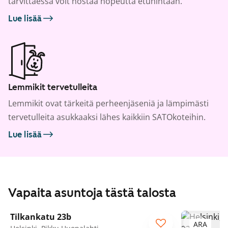
tarvittaessa voit nostaa nopeutta etuhintaan.
Lue lisää
Lemmikit tervetulleita
Lemmikit ovat tärkeitä perheenjäseniä ja lämpimästi
tervetulleita asukkaaksi lähes kaikkiin SATOkoteihin.
Lue lisää
Vapaita asuntoja tästä talosta
1
/
28
Tilkankatu 23b
ARA
ARA