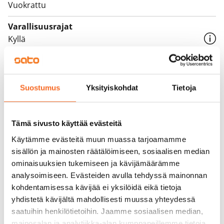
Vuokrattu
Varallisuusrajat
Kyllä
Vuokra
Vuokravakuus
Suostumus
Yksityiskohdat
Tietoja
0 €
Kotivakuutus
Tämä sivusto käyttää evästeitä
Pakollinen, ei sisälly vuokraan
Käytämme evästeitä muun muassa tarjoamamme
Vesimaksu
sisällön ja mainosten räätälöimiseen, sosiaalisen median
27 €/hlö/kk
ominaisuuksien tukemiseen ja kävijämäärämme
analysoimiseen. Evästeiden avulla tehdyssä mainonnan
Sähkömaksu
kohdentamisessa kävijää ei yksilöidä eikä tietoja
Vuokralainen solmii itse sähkösopimuksen.
yhdistetä kävijältä mahdollisesti muussa yhteydessä
saatuihin henkilötietoihin. Jaamme sosiaalisen median,
Laajakaista
mainosalan ja analytiikka-alan kumppaneillemme tietoja