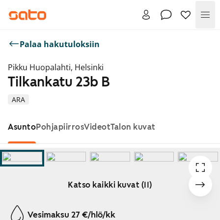
Val
Palaa hakutuloksiin
Pikku Huopalahti, Helsinki
Tilkankatu 23b B
ARA
Asunto
Pohjapiirros
Videot
Talon kuvat
Katso kaikki kuvat (11)
Näytetään dia 1 / 11
Vesimaksu 27 €/hlö/kk