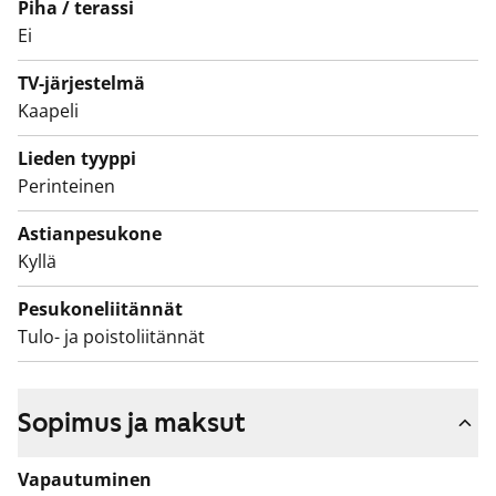
Piha / terassi
Hissi ainoastaan portaissa A ja B.
Ei
Tämä on valtion tukema Varke-asunto (entinen ARA),
TV-järjestelmä
jossa asukasvalinta perustuu asunnon tarpeen
Kaapeli
kiireellisyyteen, hakijoiden tuloihin ja varallisuuteen,
sekä asunnon tarpeen syyhyn.
Lieden tyyppi
Perinteinen
Astianpesukone
Kyllä
Pesukoneliitännät
Tulo- ja poistoliitännät
Sopimus ja maksut
Vapautuminen