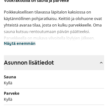
Vuokrakodilla on sauna ja parveke
Poikkeuksellisen tilavassa läpitalon kaksiossa on
käytännöllinen pohjaratkaisu. Keittiö ja olohuone ovat
yhteistä avaraa tilaa, josta on kulku parvekkeelle. Oma
sauna kutsuu rentoutumaan päivän päätteeksi.
Parvekkeella on mukava vilvoitella löylyjen jälkeen.
Näytä enemmän
Keittiössä on runsaasti lasku- ja säilytystilaa.
Astianpesukone on valmiina sujuvoittamaan arkea.
Ruokapöydän saat luontevasti sijoitettua keittiön
Asunnon lisätiedot
viereen.
Sauna
Kylpyhuoneessa on liitännät pyykinpesukoneelle.
Kyllä
Kodissa on myös erillinen kätevä pikku wc.
Parveke
Tule käymään paikan päällä ja katso, sopisiko tämä
Kyllä
vuokrakoti sinulle.