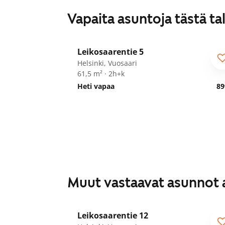
Vapaita asuntoja tästä ta
1
/
11
Leikosaarentie 5
ARA
Helsinki, Vuosaari
61,5 m² · 2h+k
Heti vapaa
89
Muut vastaavat asunnot 
1
/
23
Leikosaarentie 12
ARA