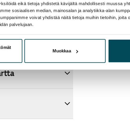
ksilöidä eikä tietoja yhdistetä kävijältä mahdollisesti muussa y
aamme sosiaalisen median, mainosalan ja analytiikka-alan kumppa
panimme voivat yhdistää näitä tietoja muihin tietoihin, joita olet
idän palvelujaan.
ttömät
Muokkaa
artta