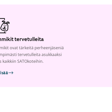
mikit tervetulleita
ikit ovat tärkeitä perheenjäseniä
ämpimästi tervetulleita asukkaaksi
s kaikkiin SATOkoteihin.
lisää