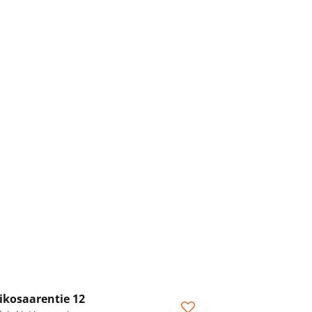
1
/
25
ikosaarentie 12
RA