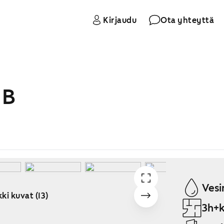
Kirjaudu
Ota yhteyttä
 B
Vesi
ki kuvat (13)
3h+k