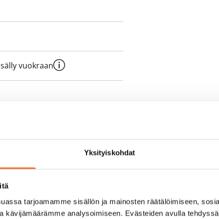
sisälly vuokraan
olmii itse sähkösopimuksen.
yy 50 M laajakaistaliittymä. Voit
Yksityiskohdat
peutta etuhintaan ottamalla
ttoriin Telia.
itä
assa tarjoamamme sisällön ja mainosten räätälöimiseen, sosia
ja kävijämäärämme analysoimiseen. Evästeiden avulla tehdyss