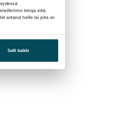
hteydessä
neillemme tietoja siitä,
 antanut heille tai joita on
Salli kaikki