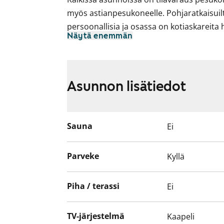
myös astianpesukoneelle. Pohjaratkaisuil
persoonallisia ja osassa on kotiaskareita 
Näytä enemmän
kodinhoitohuone.
Tämä on valtion tukema Varke-asunto (ent
perustuu asunnon tarpeen kiireellisyyteen,
Asunnon lisätiedot
varallisuuteen, sekä asunnon tarpeen syy
Sauna
Ei
Parveke
Kyllä
Piha / terassi
Ei
TV-järjestelmä
Kaapeli