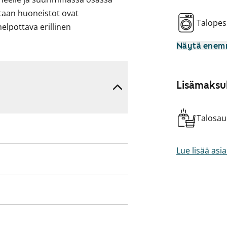
taan huoneistot ovat
Talopes
helpottava erillinen
Näytä ene
inen ARA), jossa asukasvalinta
 hakijoiden tuloihin ja
Lisämaksul
hyn.
Talosa
Lue lisää asi