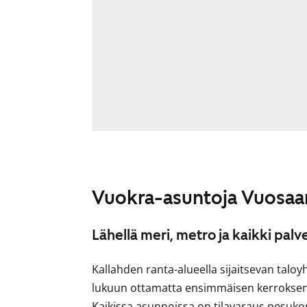
Vuokra-asuntoja Vuosaa
Lähellä meri, metro ja kaikki palv
Kallahden ranta-alueella sijaitsevan talo
lukuun ottamatta ensimmäisen kerroksen a
Kaikissa asunnoissa on tilavaraus pesuk