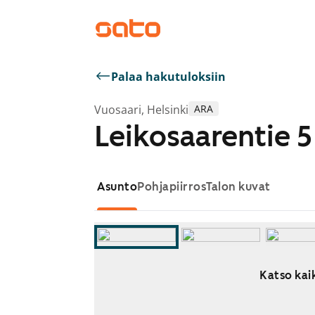
Palaa hakutuloksiin
Vuosaari, Helsinki
ARA
Leikosaarentie 5
Asunto
Pohjapiirros
Talon kuvat
Katso kaik
Näytetään dia 1 / 13