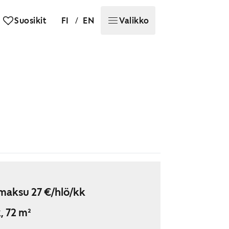
/
Suosikit
FI
EN
Valikko
maksu 27 €/hlö/kk
, 72 m²