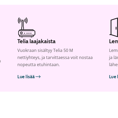
Telia laajakaista
Lem
Vuokraan sisältyy Telia 50 M
Lemm
nettiyhteys, ja tarvittaessa voit nostaa
ja l
a
nopeutta etuhintaan.
lähe
Lue lisää
Lue 