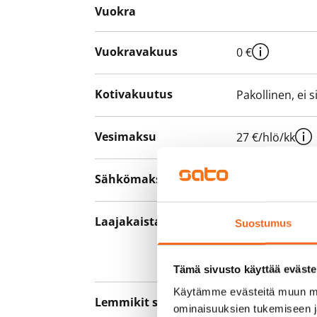
Vuokra
Vuokravakuus
0 €
Kotivakuutus
Pakollinen, ei 
Vesimaksu
27 €/hlö/kk
Sähkömaksu
Vuokralainen s
Laajakaista
Vuokraan sisält
Suostumus
hankkia lisäno
yhteyttä operaa
Tämä sivusto käyttää eväste
Käytämme evästeitä muun mu
Lemmikit sallittu
Kyllä
ominaisuuksien tukemiseen 