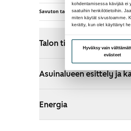
kohdentamisessa kävijää ei y
saatuihin henkilötietoihin. J
Savuton talo
Ei
miten käytät sivustoamme. Kump
kerätty, kun olet käyttänyt he
Talon tiedot
Hyväksy vain välttämä
evästeet
Asuinalueen esittely ja k
Energia