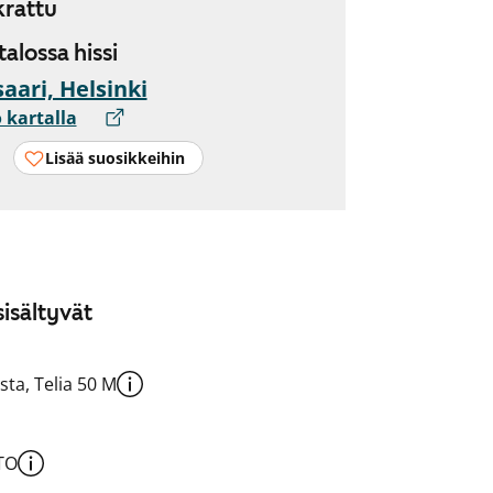
rattu
 talossa hissi
aari, Helsinki
 kartalla
Lisää suosikkeihin
isältyvät
sta, Telia 50 M
TO