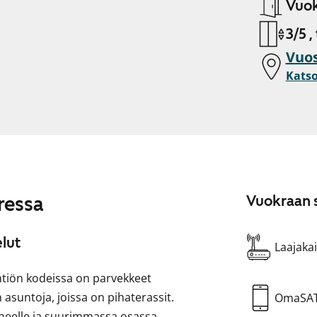
Vuok
3/5 ,
Vuos
Katso
ressa
Vuokraan s
elut
Laajakai
yhtiön kodeissa on parvekkeet
suntoja, joissa on pihaterassit.
OmaSA
oneelle ja suurimmassa osassa