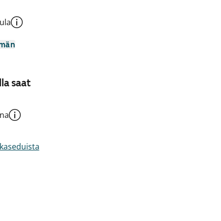
ula
mmän
la saat
una
akaseduista