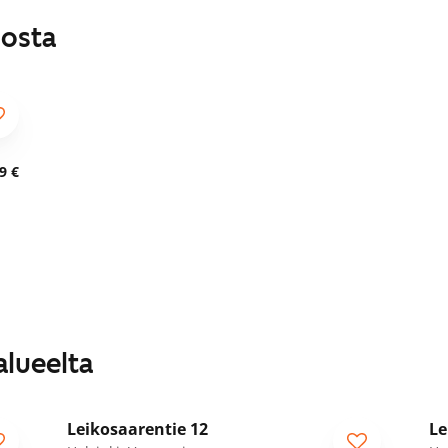
losta
9 €
alueelta
1
/
9
Leikosaarentie 12
Le
ARA
A