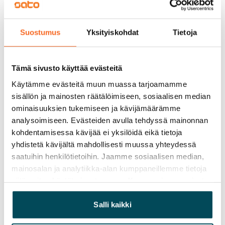
Vuokravakuus
0 €, (yrityksille min. 1 kk vuokra)
Suostumus
Yksityiskohdat
Tietoja
Kotivakuutus
Pakollinen, ei sisälly vuokraan
Tämä sivusto käyttää evästeitä
Käytämme evästeitä muun muassa tarjoamamme
Vesimaksu
sisällön ja mainosten räätälöimiseen, sosiaalisen median
Kulutuksen mukaan
ominaisuuksien tukemiseen ja kävijämäärämme
Sähkömaksu
analysoimiseen. Evästeiden avulla tehdyssä mainonnan
Vuokralainen solmii itse sähkösopimuksen.
kohdentamisessa kävijää ei yksilöidä eikä tietoja
yhdistetä kävijältä mahdollisesti muussa yhteydessä
Laajakaista
saatuihin henkilötietoihin. Jaamme sosiaalisen median,
Vuokraan sisältyy 50 M laajakaistaliittymä. Voit hankkia
mainosalan ja analytiikka-alan kumppaneillemme tietoja
lisänopeutta etuhintaan ottamalla yhteyttä
siitä, miten käytät sivustoamme. Kumppanimme voivat
yhdistää näitä tietoja muihin tietoihin, joita olet antanut
operaattoriin Telia.
heille tai joita on kerätty, kun olet käyttänyt heidän
Salli kaikki
Lemmikit sallittu
palvelujaan.