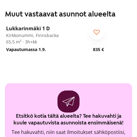
Muut vastaavat asunnot alueelta
1
/
19
Lukkarinmäki 1 D
ARA
Kirkkonummi, Finnsbacka
65,5 m² · 3h+kk
Vapautumassa 1.9.
835 €
Etsitkö kotia tältä alueelta? Tee hakuvahti ja
kuule vapautuvista asunnoista ensimmäisenä!
Tee hakuvahti, niin saat ilmoitukset sähköpostiisi,