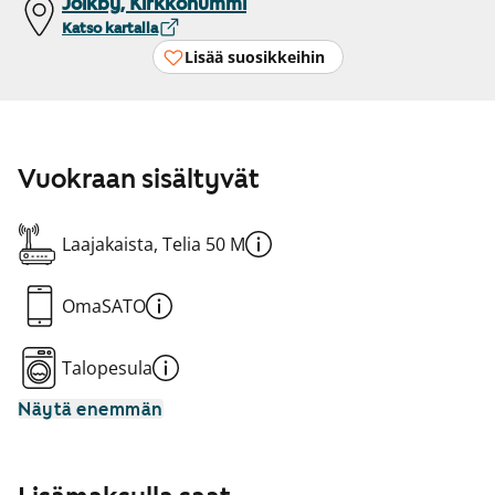
Jolkby, Kirkkonummi
Katso kartalla
Lisää suosikkeihin
Vuokraan sisältyvät
Laajakaista, Telia 50 M
OmaSATO
Talopesula
Näytä enemmän