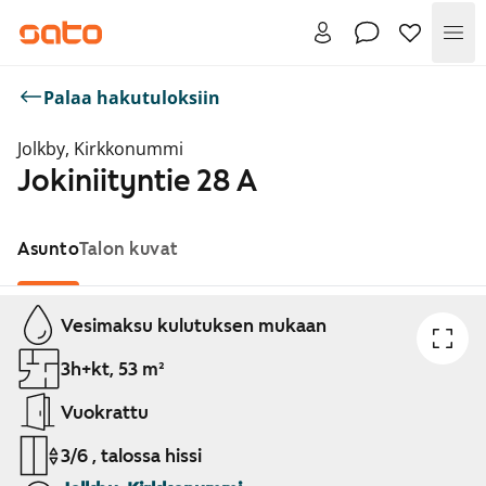
Val
Palaa hakutuloksiin
Jolkby, Kirkkonummi
Jokiniityntie 28 A
Asunto
Talon kuvat
Näytetään dia 1 / 1
Vesimaksu kulutuksen mukaan
3h+kt, 53 m²
Vuokrattu
3/6 , talossa hissi