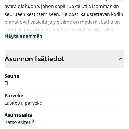
avara olohuone, johon sopii ruokailutila isommankin
seurueen kestitsemiseen. Helposti kalustettavan kodin
pinnat ovat vaaleita ja yleisilme on moderni. Lattia on
tammilaminaattia ja seinät on maalattu valkoisiksi.
Näytä enemmän
Ikkunallisessa keittiössä on valkoiset, puusyykuvioiset
kaapistot. Ylä- ja alakaappien välinen tila on harmaata
laminaattia. Varustukseen kuuluu keraaminen
Asunnon lisätiedot
liesitaso, kalusteuuni, jääkaappipakastin ja
astianpesukone. Kodinkoneet ovat valkoisia.
Sauna
Kylpyhuoneessa on valkoiset SATOn Kide-malliston
Ei
kalusteet ja paikka pyykinpesukoneelle. Seinät ovat
valkoista laattaa ja lattia on harmaa. Lasitetulle
Parveke
parvekkeelle on käynti olohuoneesta.
Lasitettu parveke
Asuntoesite
Katso esite