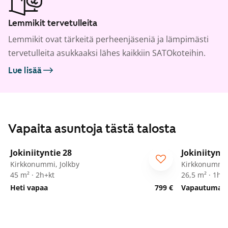
Lemmikit tervetulleita
Lemmikit ovat tärkeitä perheenjäseniä ja lämpimästi
tervetulleita asukkaaksi lähes kaikkiin SATOkoteihin.
Lue lisää
Vapaita asuntoja tästä talosta
1
/
43
Jokiniityntie 28
Jokiniitynti
Kirkkonummi, Jolkby
Kirkkonummi,
45 m² · 2h+kt
26,5 m² · 1h+
Heti vapaa
799 €
Vapautumassa