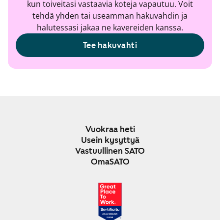
kun toiveitasi vastaavia koteja vapautuu. Voit
tehdä yhden tai useamman hakuvahdin ja
halutessasi jakaa ne kavereiden kanssa.
Tee hakuvahti
Vuokraa heti
Usein kysyttyä
Vastuullinen SATO
OmaSATO
JOULU 2024-2025
SUOMI