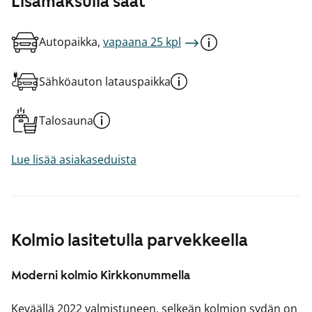
Lisämaksulla saat
Autopaikka,
vapaana 25 kpl
Sähköauton latauspaikka
Talosauna
Lue lisää asiakaseduista
Kolmio lasitetulla parvekkeella
Moderni kolmio Kirkkonummella
Keväällä 2022 valmistuneen, selkeän kolmion sydän on