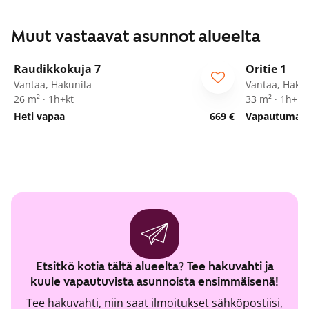
Muut vastaavat asunnot alueelta
1
/
18
Raudikkokuja 7
Oritie 1
Vantaa, Hakunila
Vantaa, Hakun
26 m² · 1h+kt
33 m² · 1h+kk
Heti vapaa
669 €
Vapautumassa
Etsitkö kotia tältä alueelta? Tee hakuvahti ja
kuule vapautuvista asunnoista ensimmäisenä!
Tee hakuvahti, niin saat ilmoitukset sähköpostiisi,