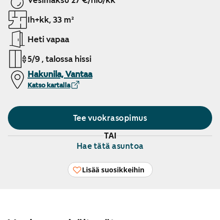
Vesimaksu 27 €/hlö/kk
1h+kk, 33 m²
Heti vapaa
5/9 , talossa hissi
Hakunila, Vantaa
Katso kartalla
Tee vuokrasopimus
TAI
Hae tätä asuntoa
Lisää suosikkeihin