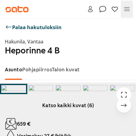
Val
Palaa hakutuloksiin
Hakunila, Vantaa
Heporinne 4 B
Asunto
Pohjapiirros
Talon kuvat
Katso kaikki kuvat (6)
Näytetään dia 1 / 6
659 €