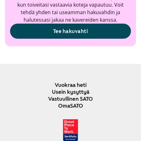
kun toiveitasi vastaavia koteja vapautuu. Voit
tehdä yhden tai useamman hakuvahdin ja
halutessasi jakaa ne kavereiden kanssa.
Tee hakuvahti
Vuokraa heti
Usein kysyttyä
Vastuullinen SATO
OmaSATO
JOULU 2024-2025