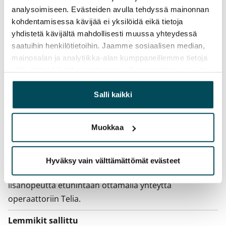
Irtisanomis­mahdollisuus
analysoimiseen. Evästeiden avulla tehdyssä mainonnan
12 kk vuokrasopimuksesta tai sopimussakolla
kohdentamisessa kävijää ei yksilöidä eikä tietoja
aiemmin
yhdistetä kävijältä mahdollisesti muussa yhteydessä
saatuihin henkilötietoihin. Jaamme sosiaalisen median,
Kotivakuutus
mainosalan ja analytiikka-alan kumppaneillemme tietoja
Pakollinen, ei sisälly vuokraan
siitä, miten käytät sivustoamme. Kumppanimme voivat
yhdistää näitä tietoja muihin tietoihin, joita olet antanut
Vesimaksu
heille tai joita on kerätty, kun olet käyttänyt heidän
Salli kaikki
27 €/hlö/kk
palvelujaan.
Sähkömaksu
Muokkaa
Vuokralainen solmii itse sähkösopimuksen.
Laajakaista
Hyväksy vain välttämättömät evästeet
Vuokraan sisältyy 50 M laajakaistaliittymä. Voit hankkia
lisänopeutta etuhintaan ottamalla yhteyttä
operaattoriin Telia.
Lemmikit sallittu