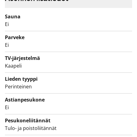
Keittiön varustukseen kuuluu jääkaappipakastin, 4-
levyinen liesi ja lattiauuni. Kylpyhuoneessa on liitäntä
Sauna
pyykinpesukoneelle.
Ei
Parveke
Ei
TV-järjestelmä
Kaapeli
Lieden tyyppi
Perinteinen
Astianpesukone
Ei
Pesukoneliitännät
Tulo- ja poistoliitännät