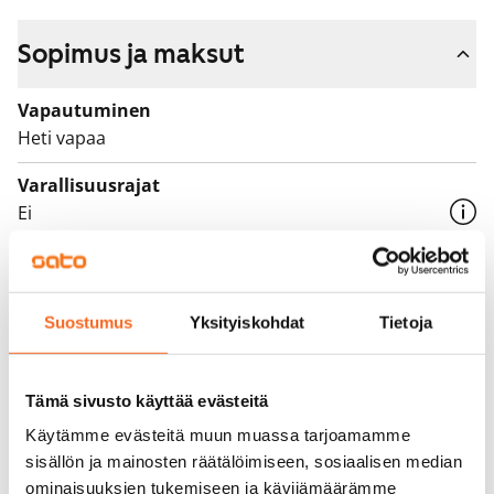
Sopimus ja maksut
Vapautuminen
Heti vapaa
Varallisuusrajat
Ei
Vuokra
659 €/kk
Suostumus
Yksityiskohdat
Tietoja
Vuokravakuus
0 €, (yrityksille min. 1 kk vuokra)
Tämä sivusto käyttää evästeitä
Vuokrasopimus
Toistaiseksi voimassa oleva, minimi asumisaika
Käytämme evästeitä muun muassa tarjoamamme
sisällön ja mainosten räätälöimiseen, sosiaalisen median
12 kk
ominaisuuksien tukemiseen ja kävijämäärämme