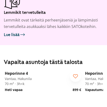
Lemmikit tervetulleita
Lemmikit ovat tärkeitä perheenjäseniä ja lämpimästi
tervetulleita asukkaaksi lähes kaikkiin SATOkoteihin.
Lue lisää
Vapaita asuntoja tästä talosta
1
/
22
Heporinne 4
Heporinne 
Vantaa, Hakunila
Vantaa, Hakun
70 m² · 3h+k
70 m² · 3h+k
Heti vapaa
899 €
Vapautumassa