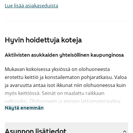
Lue lisää asiakaseduista
Hyvin hoidettuja koteja
Aktiivisten asukkaiden yhteisöllinen kaupunginosa
Mukavan kokoisessa yksiössä on olohuoneesta
erotettu keittiö ja konstailematon pohjaratkaisu. Valoa
ja avaruutta antaa isot ikkunat niin olohuoneessa kuin
myös keittiössä. Seinät on maalattu raikkaan
valkoisiksi. Olohuoneen ja eteisen lattiamateriaalina
Näytä enemmän
toimii tammenvärinen laminaatti ja keittiössä on
muovimatto. Kylpyhuone on kauttaaltaan laatoitettu
beigen ja valkoisen värisillä laatoilla.
Asunnon lisätiedot