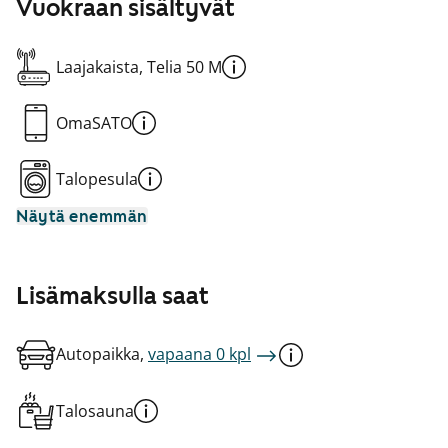
Vuokraan sisältyvät
Laajakaista, Telia 50 M
OmaSATO
Talopesula
Näytä enemmän
Lisämaksulla saat
Autopaikka,
vapaana 0 kpl
Talosauna