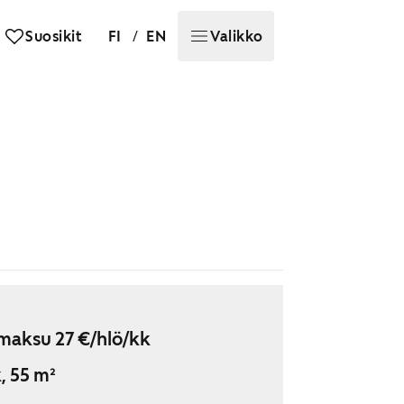
/
Suosikit
FI
EN
Valikko
maksu 27 €/hlö/kk
, 55 m²