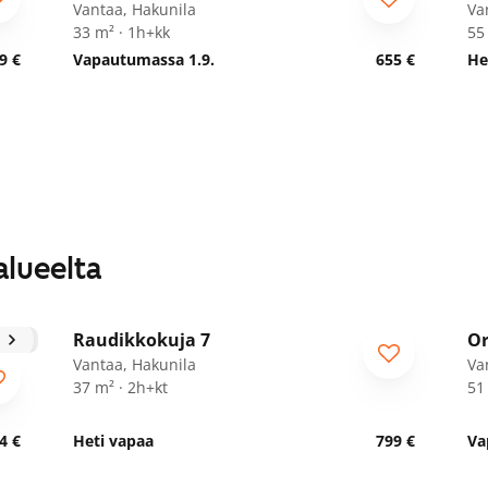
Vantaa, Hakunila
Va
33 m² · 1h+kk
55
9 €
Vapautumassa 1.9.
655 €
He
alueelta
1
/
24
Raudikkokuja 7
Or
Vantaa, Hakunila
Va
37 m² · 2h+kt
51
4 €
Heti vapaa
799 €
Va
1
/
9