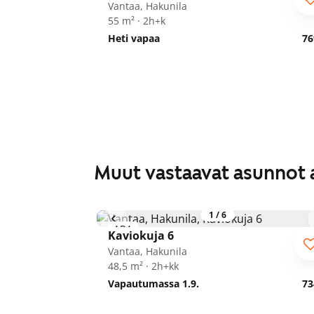
Vantaa, Hakunila
55 m² · 2h+k
Heti vapaa
76
Muut vastaavat asunnot 
1
/
6
ARA
Kaviokuja 6
Vantaa, Hakunila
48,5 m² · 2h+kk
Vapautumassa 1.9.
73
1
/
10