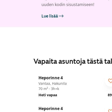
uuden kodin sisustamiseen!
Lue lisää
Vapaita asuntoja tästä ta
1
/
22
Heporinne 4
Vantaa, Hakunila
70 m² · 3h+k
Heti vapaa
89
1
/
23
Heporinne 4