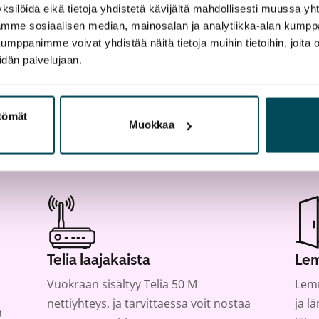
artta
ksilöidä eikä tietoja yhdistetä kävijältä mahdollisesti muussa y
aamme sosiaalisen median, mainosalan ja analytiikka-alan kumppa
panimme voivat yhdistää näitä tietoja muihin tietoihin, joita olet
idän palvelujaan.
ttömät
Muokkaa
Telia laajakaista
Lem
Vuokraan sisältyy Telia 50 M
Lemm
nettiyhteys, ja tarvittaessa voit nostaa
ja l
a