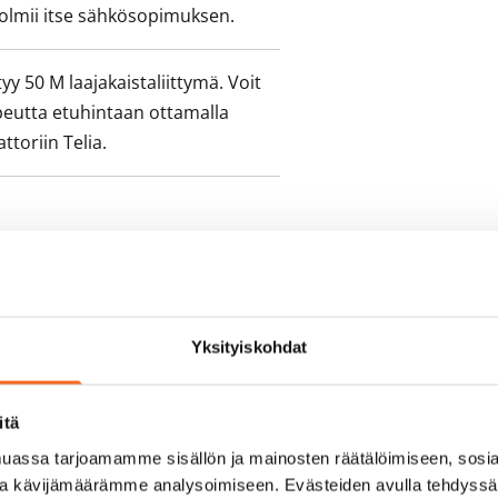
olmii itse sähkösopimuksen.
yy 50 M laajakaistaliittymä. Voit
peutta etuhintaan ottamalla
ttoriin Telia.
Yksityiskohdat
itä
assa tarjoamamme sisällön ja mainosten räätälöimiseen, sosia
ja kävijämäärämme analysoimiseen. Evästeiden avulla tehdyss