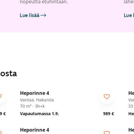
nopeutta etuhintaan.
lähe
Lue lisää
Lue 
losta
1
/
23
Heporinne 4
He
Vantaa, Hakunila
Va
70 m² · 3h+k
33
9 €
Vapautumassa 1.9.
989 €
He
1
/
17
Heporinne 4
He