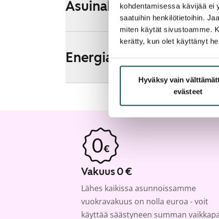
Asuinalueen esittely ja k
kohdentamisessa kävijää ei y
saatuihin henkilötietoihin. J
miten käytät sivustoamme. Kump
kerätty, kun olet käyttänyt he
Energia
Hyväksy vain välttämä
evästeet
Vakuus 0 €
Lähes kaikissa asunnoissamme
vuokravakuus on nolla euroa - voit
käyttää säästyneen summan vaikkap