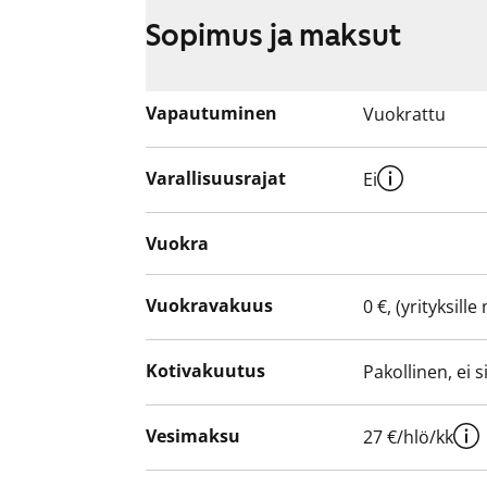
Sopimus ja maksut
Vapautuminen
Vuokrattu
Varallisuusrajat
Ei
Vuokra
Vuokravakuus
0 €, (yrityksill
Kotivakuutus
Pakollinen, ei 
Vesimaksu
27 €/hlö/kk