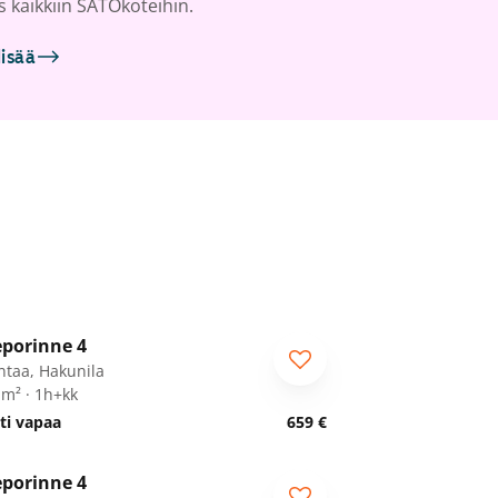
s kaikkiin SATOkoteihin.
lisää
1
/
15
porinne 4
ntaa, Hakunila
 m² · 1h+kk
ti vapaa
659 €
1
/
22
porinne 4