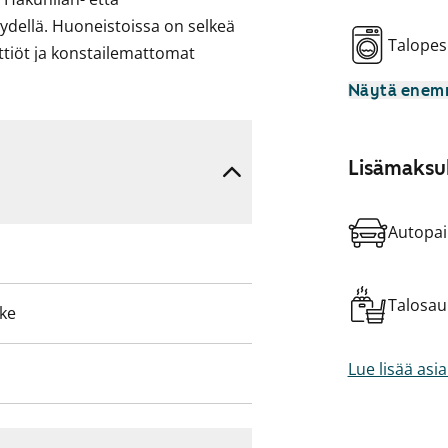
ydellä. Huoneistoissa on selkeä
Talopes
ttiöt ja konstailemattomat
riaalina on laminaatti ja
Näytä ene
istot. Kaikissa asunnoissa on
oteja.
Lisämaksul
Autopai
Talosa
eke
Lue lisää asi