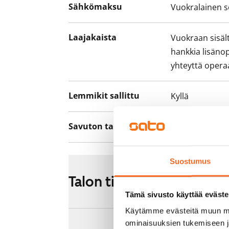
Sähkömaksu
Vuokralainen s
Laajakaista
Vuokraan sisält
hankkia lisäno
yhteyttä operaa
Lemmikit sallittu
Kyllä
Savuton talo
Ei
Suostumus
Talon tiedot
Tämä sivusto käyttää eväste
Käytämme evästeitä muun mu
ominaisuuksien tukemiseen 