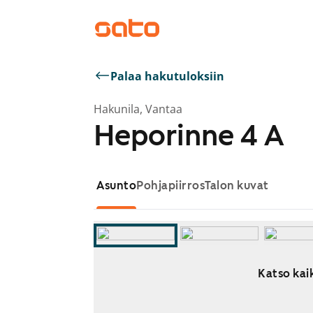
Palaa hakutuloksiin
Hakunila, Vantaa
Heporinne 4 A
Asunto
Pohjapiirros
Talon kuvat
Katso kaik
Näytetään dia 1 / 13