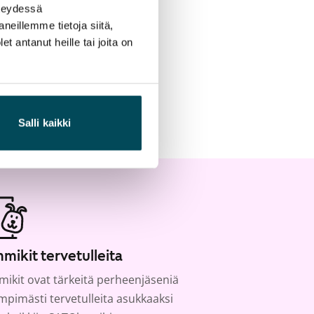
hteydessä
neillemme tietoja siitä,
 antanut heille tai joita on
Salli kaikki
mikit tervetulleita
ikit ovat tärkeitä perheenjäseniä
ämpimästi tervetulleita asukkaaksi