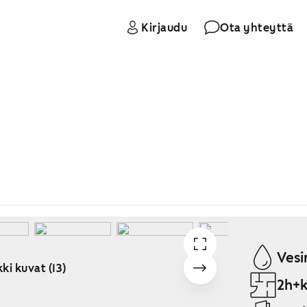
Kirjaudu
Ota yhteyttä
Vesi
ki kuvat (13)
2h+k