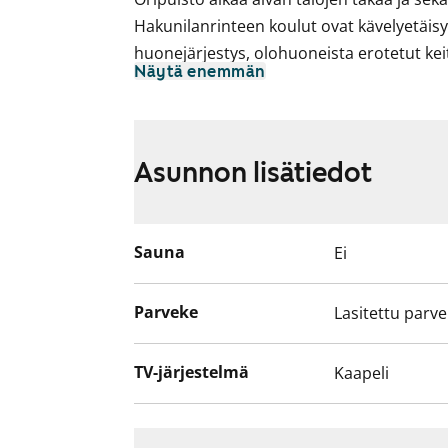
Hakunilanrinteen koulut ovat kävelyetäisy
huonejärjestys, olohuoneista erotetut kei
Näytä enemmän
pohjaratkaisut. Asuinhuoneiden lattiamate
keittiöissä on siistit vaniljanvaaleat kaap
parveke lukuun ottamatta 33 ja 51 m2:n k
Asunnon lisätiedot
Sauna
Ei
Parveke
Lasitettu parv
TV-järjestelmä
Kaapeli