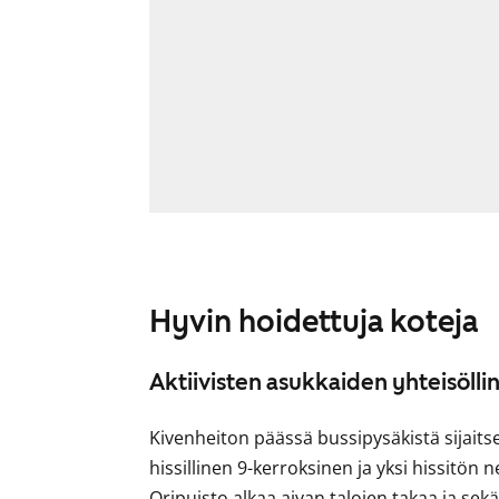
Hyvin hoidettuja koteja
Aktiivisten asukkaiden yhteisöll
Kivenheiton päässä bussipysäkistä sijaits
hissillinen 9-kerroksinen ja yksi hissitön 
Oripuisto alkaa aivan talojen takaa ja sek