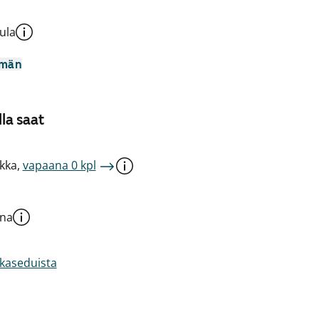
ula
mmän
la saat
kka,
vapaana 0 kpl
una
akaseduista