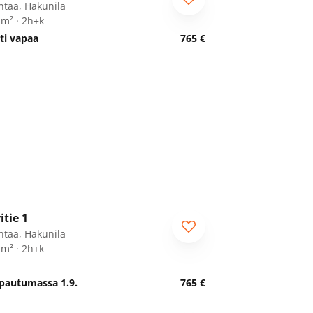
ntaa, Hakunila
 m² · 2h+k
ti vapaa
765 €
1
/
15
itie 1
ntaa, Hakunila
 m² · 2h+k
pautumassa 1.9.
765 €
1
/
21