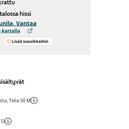
rattu
 talossa hissi
nila, Vantaa
 kartalla
Lisää suosikkeihin
isältyvät
sta, Telia 50 M
TO