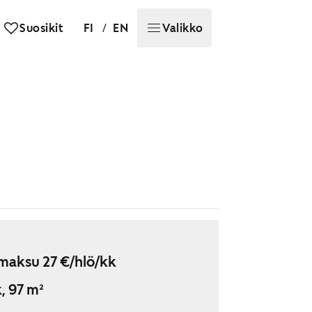
/
Suosikit
FI
EN
Valikko
maksu 27 €/hlö/kk
, 97 m²