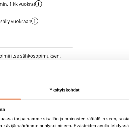
e min. 1 kk vuokra)
sisälly vuokraan
olmii itse sähkösopimuksen.
yy 50 M laajakaistaliittymä. Voit
peutta etuhintaan ottamalla
ttoriin Telia.
Yksityiskohdat
itä
assa tarjoamamme sisällön ja mainosten räätälöimiseen, sosia
ja kävijämäärämme analysoimiseen. Evästeiden avulla tehdyss