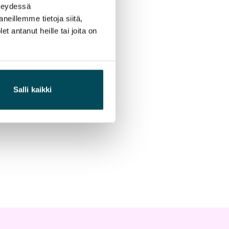
hteydessä
neillemme tietoja siitä,
 antanut heille tai joita on
Salli kaikki