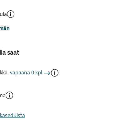
ula
mmän
la saat
kka,
vapaana 0 kpl
una
akaseduista