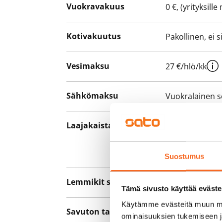
Vuokravakuus
0 €, (yrityksill
Kotivakuutus
Pakollinen, ei 
Vesimaksu
27 €/hlö/kk
Sähkömaksu
Vuokralainen s
Laajakaista
Vuokraan sisält
hankkia lisäno
yhteyttä operaa
Suostumus
Lemmikit sallittu
Kyllä
Tämä sivusto käyttää eväste
Käytämme evästeitä muun mu
Savuton talo
Ei
ominaisuuksien tukemiseen 