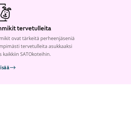
mikit tervetulleita
ikit ovat tärkeitä perheenjäseniä
ämpimästi tervetulleita asukkaaksi
s kaikkiin SATOkoteihin.
lisää