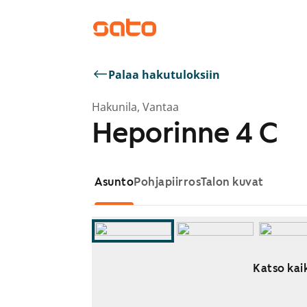
Palaa hakutuloksiin
Hakunila, Vantaa
Heporinne 4 C
Asunto
Pohjapiirros
Talon kuvat
Katso kaik
Näytetään dia 1 / 12