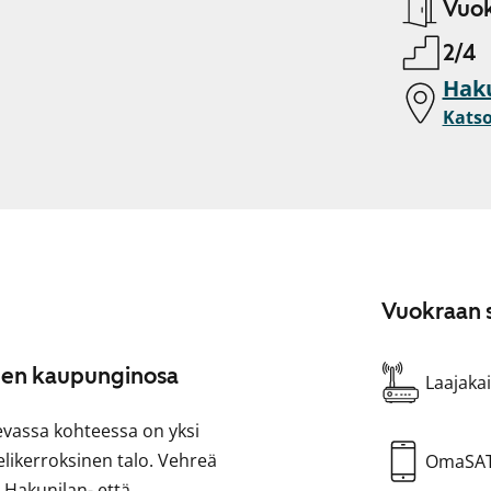
Vuok
2/4
Haku
Katso
Vuokraan s
inen kaupunginosa
Laajakai
evassa kohteessa on yksi
nelikerroksinen talo. Vehreä
OmaSA
ä Hakunilan- että