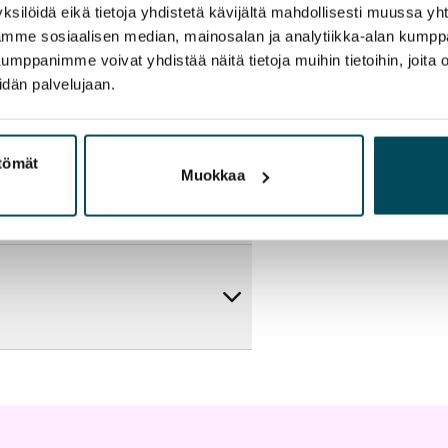
ksilöidä eikä tietoja yhdistetä kävijältä mahdollisesti muussa y
aamme sosiaalisen median, mainosalan ja analytiikka-alan kumppa
panimme voivat yhdistää näitä tietoja muihin tietoihin, joita olet
idän palvelujaan.
ttömät
Muokkaa
artta