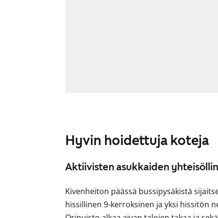
Hyvin hoidettuja koteja
Aktiivisten asukkaiden yhteisöll
Kivenheiton päässä bussipysäkistä sijaits
hissillinen 9-kerroksinen ja yksi hissitön 
Oripuisto alkaa aivan talojen takaa ja sek