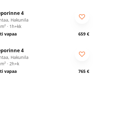
1
/
15
porinne 4
ntaa, Hakunila
 m² · 1h+kk
ti vapaa
659 €
1
/
22
porinne 4
ntaa, Hakunila
 m² · 2h+k
ti vapaa
765 €