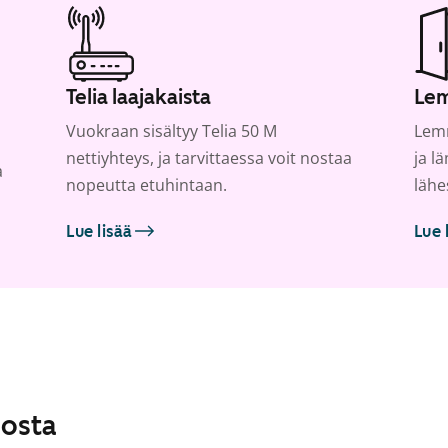
Telia laajakaista
Lem
Vuokraan sisältyy Telia 50 M
Lemm
nettiyhteys, ja tarvittaessa voit nostaa
ja l
a
nopeutta etuhintaan.
lähe
Lue lisää
Lue 
losta