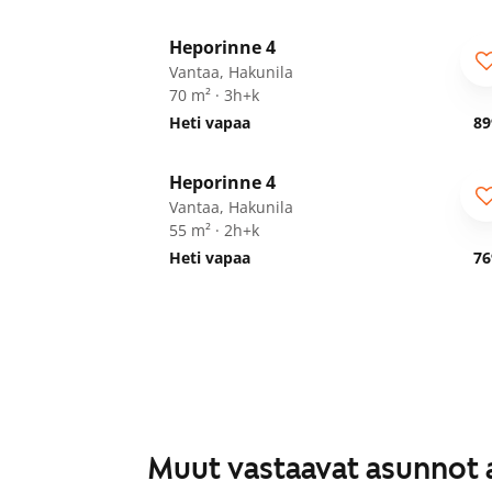
1
/
22
Heporinne 4
Vantaa, Hakunila
70 m² · 3h+k
Heti vapaa
89
1
/
23
Heporinne 4
Vantaa, Hakunila
55 m² · 2h+k
Heti vapaa
76
Muut vastaavat asunnot 