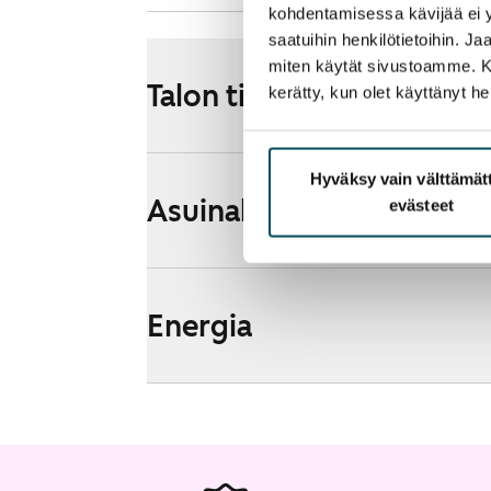
kohdentamisessa kävijää ei y
saatuihin henkilötietoihin. J
miten käytät sivustoamme. Kump
Talon tiedot
kerätty, kun olet käyttänyt he
Hyväksy vain välttämä
Asuinalueen esittely ja k
evästeet
Energia