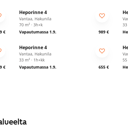
1
/
23
Heporinne 4
He
Vantaa, Hakunila
Va
70 m² · 3h+k
33
9 €
Vapautumassa 1.9.
989 €
He
1
/
17
Heporinne 4
He
Vantaa, Hakunila
Va
33 m² · 1h+kk
55
9 €
Vapautumassa 1.9.
655 €
He
alueelta