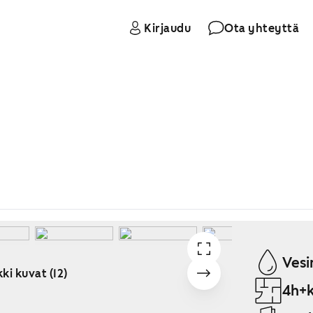
Kirjaudu
Ota yhteyttä
Vesi
ki kuvat (12)
4h+k