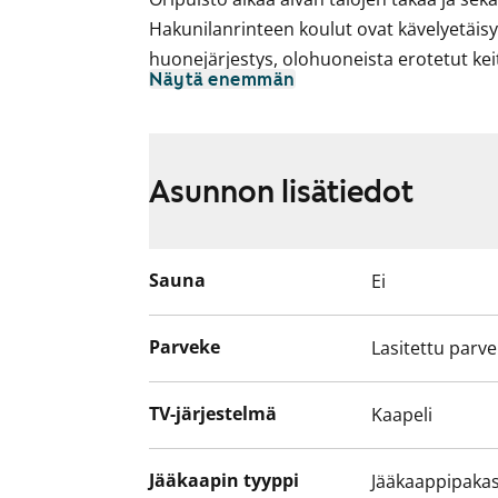
Hakunilanrinteen koulut ovat kävelyetäisy
huonejärjestys, olohuoneista erotetut kei
Näytä enemmän
pohjaratkaisut. Asuinhuoneiden lattiamate
keittiöissä on siistit vaniljanvaaleat kaap
parveke lukuun ottamatta 33 ja 51 m2:n k
Asunnon lisätiedot
Sauna
Ei
Parveke
Lasitettu parv
TV-järjestelmä
Kaapeli
Jääkaapin tyyppi
Jääkaappipakas