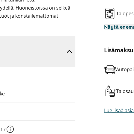
ydellä. Huoneistoissa on selkeä
Talopes
ttiöt ja konstailemattomat
riaalina on laminaatti ja
Näytä ene
istot. Kaikissa asunnoissa on
oteja.
Lisämaksul
Autopai
Talosa
eke
Lue lisää asi
tin