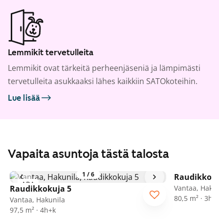
Lemmikit tervetulleita
Lemmikit ovat tärkeitä perheenjäseniä ja lämpimästi
tervetulleita asukkaaksi lähes kaikkiin SATOkoteihin.
Lue lisää
Vapaita asuntoja tästä talosta
1
/
6
Raudikkoku
ARA
ARA
Raudikkokuja 5
Vantaa, Hakun
80,5 m² · 3h+
Vantaa, Hakunila
97,5 m² · 4h+k