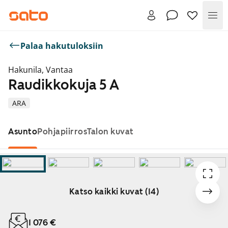
Val
Palaa hakutuloksiin
Hakunila, Vantaa
Raudikkokuja 5 A
ARA
Asunto
Pohjapiirros
Talon kuvat
Katso kaikki kuvat (14)
Näytetään dia 1 / 14
1 076 €