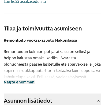
Lue lisää asiakaseduista
Tilaa ja toimivuutta asumiseen
Remontoitu vuokra-asunto Hakunilassa
Remontoidun kolmion pohjaratkaisu on selkeä ja
helppo kalustaa omaksi kodiksi. Avarasta
olohuoneesta pääsee lasitetulle eteläparvekkeelle, joka
sopii niin ruukkupuutarhurin keitaaksi kuin leppoisaksi
kahvittelupaikaksi. Erillisessä, vaaleasävyisessä
Näytä enemmän
keittiössä on hyvin tilaa niin ruoanlaittoon kuin
ruokailuunkin.
Kodin lattiat ovat vaaleaa tammilankkua mukailevaa
Asunnon lisätiedot