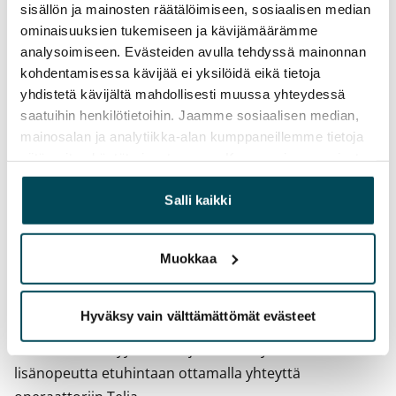
Toistaiseksi voimassa oleva, minimi asumisaika
sisällön ja mainosten räätälöimiseen, sosiaalisen median
12 kk
ominaisuuksien tukemiseen ja kävijämäärämme
analysoimiseen. Evästeiden avulla tehdyssä mainonnan
Irtisanomis­mahdollisuus
kohdentamisessa kävijää ei yksilöidä eikä tietoja
12 kk vuokrasopimuksesta tai sopimussakolla
yhdistetä kävijältä mahdollisesti muussa yhteydessä
aiemmin
saatuihin henkilötietoihin. Jaamme sosiaalisen median,
mainosalan ja analytiikka-alan kumppaneillemme tietoja
Kotivakuutus
siitä, miten käytät sivustoamme. Kumppanimme voivat
Pakollinen, ei sisälly vuokraan
yhdistää näitä tietoja muihin tietoihin, joita olet antanut
heille tai joita on kerätty, kun olet käyttänyt heidän
Salli kaikki
Vesimaksu
palvelujaan.
27 €/hlö/kk
Muokkaa
Sähkömaksu
Vuokralainen solmii itse sähkösopimuksen.
Hyväksy vain välttämättömät evästeet
Laajakaista
Vuokraan sisältyy 50 M laajakaistaliittymä. Voit hankkia
lisänopeutta etuhintaan ottamalla yhteyttä