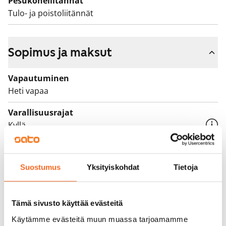
Pesukoneliitännät
kiireellisyyteen, hakijoiden tuloihin ja varallisuuteen,
Tulo- ja poistoliitännät
sekä asunnon tarpeen syyhyn.
Sopimus ja maksut
Vapautuminen
Heti vapaa
Varallisuusrajat
Kyllä
Vuokra
1 076 €/kk
Suostumus
Yksityiskohdat
Tietoja
Vuokravakuus
0 €
Tämä sivusto käyttää evästeitä
Vuokrasopimus
Käytämme evästeitä muun muassa tarjoamamme