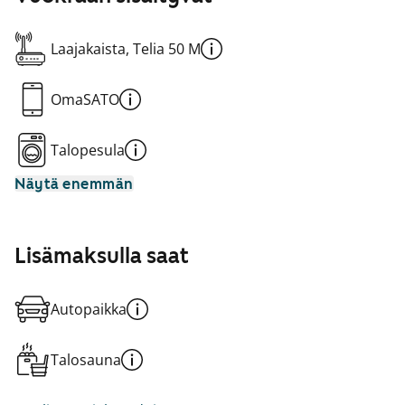
Laajakaista, Telia 50 M
OmaSATO
Talopesula
Näytä enemmän
Lisämaksulla saat
Autopaikka
Talosauna