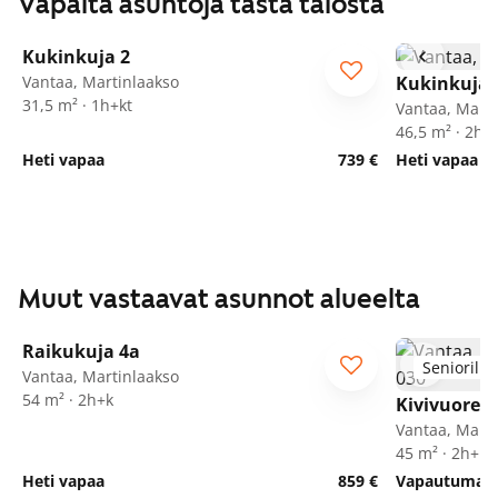
Vapaita asuntoja tästä talosta
1
/
25
Kukinkuja 2
Vantaa, Martinlaakso
Kukinkuja 
31,5 m² · 1h+kt
Vantaa, Marti
46,5 m² · 2h+
Heti vapaa
739 €
Heti vapaa
Muut vastaavat asunnot alueelta
1
/
24
Raikukuja 4a
Seniorille
Vantaa, Martinlaakso
54 m² · 2h+k
Kivivuorent
Vantaa, Marti
45 m² · 2h+kk
Heti vapaa
859 €
Vapautumassa