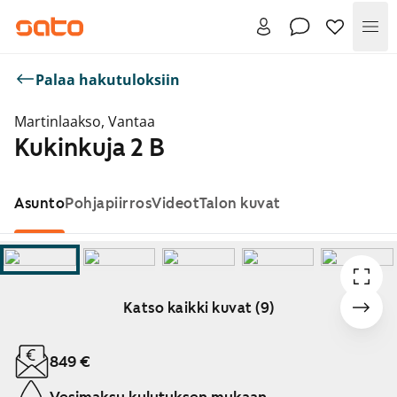
Val
Palaa hakutuloksiin
Martinlaakso, Vantaa
Kukinkuja 2 B
Asunto
Pohjapiirros
Videot
Talon kuvat
Katso kaikki kuvat (9)
Näytetään dia 1 / 9
849 €