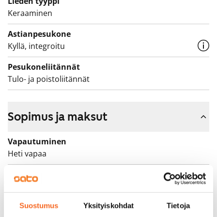
Lieden tyyppi
Keraaminen
Astianpesukone
Kyllä, integroitu
Pesukoneliitännät
Tulo- ja poistoliitännät
Sopimus ja maksut
Vapautuminen
Heti vapaa
Varallisuusrajat
Ei
Suostumus
Yksityiskohdat
Tietoja
Vuokra