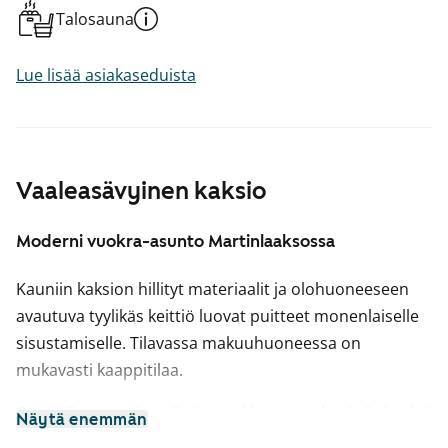
Talosauna
Lue lisää asiakaseduista
Vaaleasävyinen kaksio
Moderni vuokra-asunto Martinlaaksossa
Kauniin kaksion hillityt materiaalit ja olohuoneeseen
avautuva tyylikäs keittiö luovat puitteet monenlaiselle
sisustamiselle. Tilavassa makuuhuoneessa on
mukavasti kaappitilaa.
Oma pihaterassi sopii niin ruukkupuutarhurin keitaaksi
Näytä enemmän
kuin leppoisaksi kahvittelupaikaksi. Asuintilojen lattiat