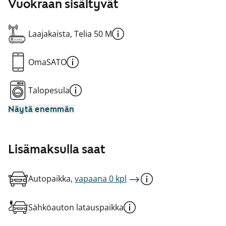
Vuokraan sisältyvät
Laajakaista, Telia 50 M
OmaSATO
Talopesula
Näytä enemmän
Lisämaksulla saat
Autopaikka,
vapaana 0 kpl
Sähköauton latauspaikka