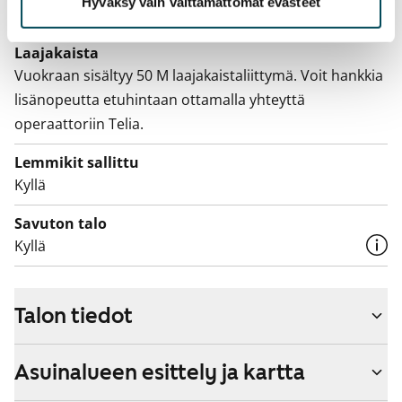
Hyväksy vain välttämättömät evästeet
Vuokralainen solmii itse sähkösopimuksen.
Laajakaista
Vuokraan sisältyy 50 M laajakaistaliittymä. Voit hankkia
lisänopeutta etuhintaan ottamalla yhteyttä
operaattoriin Telia.
Lemmikit sallittu
Kyllä
Savuton talo
Kyllä
Talon tiedot
Asuinalueen esittely ja kartta