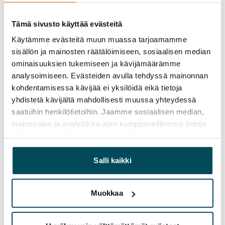
849 €/kk
Vuokravakuus
Tämä sivusto käyttää evästeitä
0 €, (yrityksille min. 1 kk vuokra)
Käytämme evästeitä muun muassa tarjoamamme
sisällön ja mainosten räätälöimiseen, sosiaalisen median
Vuokrasopimus
ominaisuuksien tukemiseen ja kävijämäärämme
Toistaiseksi voimassa oleva, minimi asumisaika
analysoimiseen. Evästeiden avulla tehdyssä mainonnan
12 kk
kohdentamisessa kävijää ei yksilöidä eikä tietoja
yhdistetä kävijältä mahdollisesti muussa yhteydessä
Irtisanomis­mahdollisuus
saatuihin henkilötietoihin. Jaamme sosiaalisen median,
12 kk vuokrasopimuksesta tai sopimussakolla
mainosalan ja analytiikka-alan kumppaneillemme tietoja
aiemmin
siitä, miten käytät sivustoamme. Kumppanimme voivat
yhdistää näitä tietoja muihin tietoihin, joita olet antanut
Kotivakuutus
heille tai joita on kerätty, kun olet käyttänyt heidän
Salli kaikki
Pakollinen, ei sisälly vuokraan
palvelujaan.
Vesimaksu
Muokkaa
Kulutuksen mukaan
Sähkömaksu