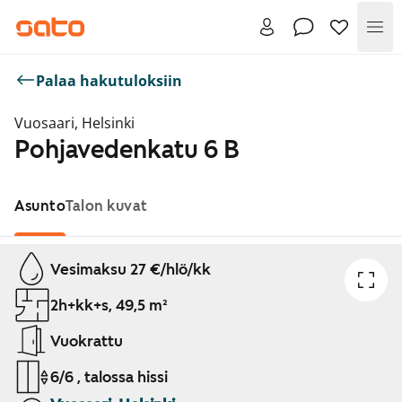
Val
Palaa hakutuloksiin
Vuosaari, Helsinki
Pohjavedenkatu 6 B
Asunto
Talon kuvat
Näytetään dia 1 / 1
Vesimaksu 27 €/hlö/kk
2h+kk+s, 49,5 m²
Vuokrattu
6/6 , talossa hissi