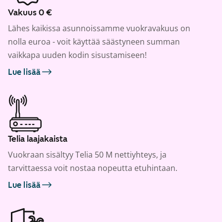
Vakuus 0 €
Lähes kaikissa asunnoissamme vuokravakuus on
nolla euroa - voit käyttää säästyneen summan
vaikkapa uuden kodin sisustamiseen!
Lue lisää
Telia laajakaista
Vuokraan sisältyy Telia 50 M nettiyhteys, ja
tarvittaessa voit nostaa nopeutta etuhintaan.
Lue lisää