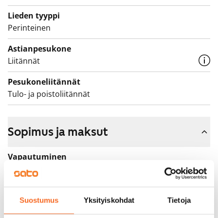
Lieden tyyppi
Perinteinen
Astianpesukone
Liitännät
Pesukoneliitännät
Tulo- ja poistoliitännät
Sopimus ja maksut
Vapautuminen
Vuokrattu
Varallisuusrajat
Suostumus
Yksityiskohdat
Tietoja
Ei