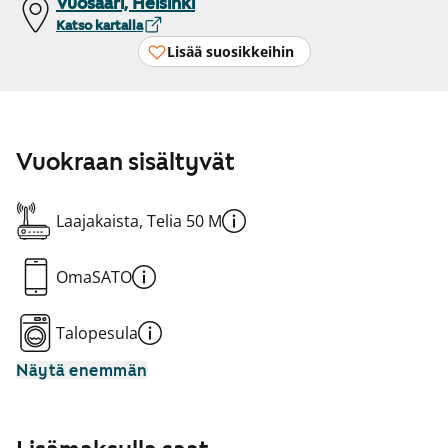
Vuosaari, Helsinki
Katso kartalla
Lisää suosikkeihin
Vuokraan sisältyvät
Laajakaista, Telia 50 M
OmaSATO
Talopesula
Näytä enemmän