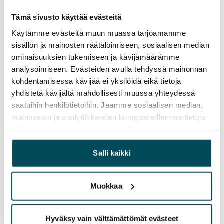
Vuokra
Tämä sivusto käyttää evästeitä
Vuokravakuus
Käytämme evästeitä muun muassa tarjoamamme
0 €, (yrityksille min. 1 kk vuokra)
sisällön ja mainosten räätälöimiseen, sosiaalisen median
ominaisuuksien tukemiseen ja kävijämäärämme
Kotivakuutus
analysoimiseen. Evästeiden avulla tehdyssä mainonnan
Pakollinen, ei sisälly vuokraan
kohdentamisessa kävijää ei yksilöidä eikä tietoja
Vesimaksu
yhdistetä kävijältä mahdollisesti muussa yhteydessä
27 €/hlö/kk
saatuihin henkilötietoihin. Jaamme sosiaalisen median,
mainosalan ja analytiikka-alan kumppaneillemme tietoja
Sähkömaksu
siitä, miten käytät sivustoamme. Kumppanimme voivat
Vuokralainen solmii itse sähkösopimuksen.
yhdistää näitä tietoja muihin tietoihin, joita olet antanut
heille tai joita on kerätty, kun olet käyttänyt heidän
Salli kaikki
Laajakaista
palvelujaan.
Vuokraan sisältyy 50 M laajakaistaliittymä. Voit hankkia
Muokkaa
lisänopeutta etuhintaan ottamalla yhteyttä
operaattoriin Telia.
Hyväksy vain välttämättömät evästeet
Lemmikit sallittu