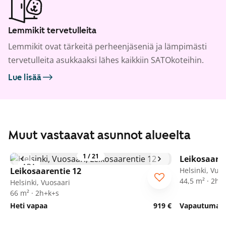
Lemmikit tervetulleita
Lemmikit ovat tärkeitä perheenjäseniä ja lämpimästi
tervetulleita asukkaaksi lähes kaikkiin SATOkoteihin.
Lue lisää
Muut vastaavat asunnot alueelta
1
/
21
Leikosaaren
ARA
Leikosaarentie 12
Helsinki, Vuo
44,5 m² · 2h+
Helsinki, Vuosaari
66 m² · 2h+k+s
Heti vapaa
919 €
Vapautumassa