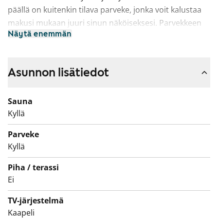
päällä on kuitenkin tilava parveke, jonka voit kalustaa
makusi mukaan juuri sinun näköiseksesi. Parvekkeen
Näytä enemmän
esteetön näkymä avautuu pitkälle eteläkaakkoon yli
Mustakiven koulun ja Mustankivenpuiston.
Asuinhuoneissa on parkettilattiat ja kosteissa tiloissa
Asunnon lisätiedot
laattalattiat. Keittiössä on jää-pakastinkaappi sekä
tilavaraus astianpesukoneelle. Lisäksi kylpyhuoneessa
Sauna
on tilavaraus omalle pyykkikoneelle.
Kyllä
Varaa esittelyaika ja tule katsomaan voisiko tämä olla
Parveke
uusi vuokrakotisi!
Kyllä
Piha / terassi
Ei
TV-järjestelmä
Kaapeli