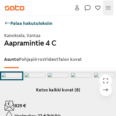
Val
Palaa hakutuloksiin
Kaivoksela, Vantaa
Aapramintie 4 C
Asunto
Pohjapiirros
Videot
Talon kuvat
Katso kaikki kuvat (8)
Näytetään dia 1 / 8
829 €