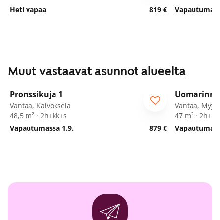
Heti vapaa
819 €
Vapautumassa
Muut vastaavat asunnot alueelta
1
/
20
Pronssikuja 1
Uomarinne
Vantaa, Kaivoksela
Vantaa, Myyr
48,5 m² · 2h+kk+s
47 m² · 2h+kk
Vapautumassa 1.9.
879 €
Vapautumassa