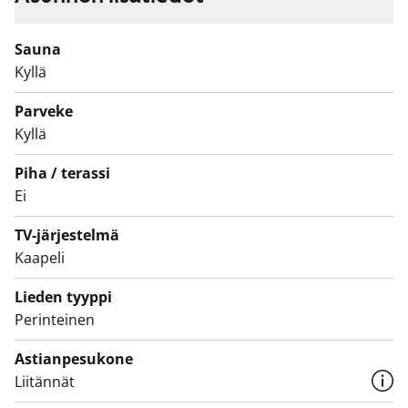
Keittiössä on perinteinen nelilevyinen liesi ja arkea
sujuvoittaa hyvä säilytys ja laskutila.
Sauna
Astianpesukoneellesi on tilaa. Kylpyhuone on
Kyllä
kauttaaltaan laatoitettu ja pyykinpesukoneelle on
liitännät.
Parveke
Kyllä
Tulehan tutustumaan paikan päälle ja katsomaan,
voisiko tästä tulla uusi vuokrakotisi!
Piha / terassi
Ei
TV-järjestelmä
Kaapeli
Lieden tyyppi
Perinteinen
Astianpesukone
Liitännät