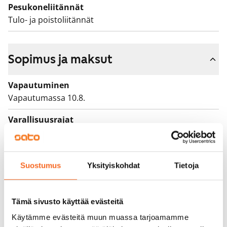
Pesukoneliitännät
Tulo- ja poistoliitännät
Sopimus ja maksut
Vapautuminen
Vapautumassa 10.8.
Varallisuusrajat
Ei
Vuokra
829 €/kk
Suostumus
Yksityiskohdat
Tietoja
Vuokravakuus
0 €, (yrityksille min. 1 kk vuokra)
Tämä sivusto käyttää evästeitä
Käytämme evästeitä muun muassa tarjoamamme
Vuokrasopimus