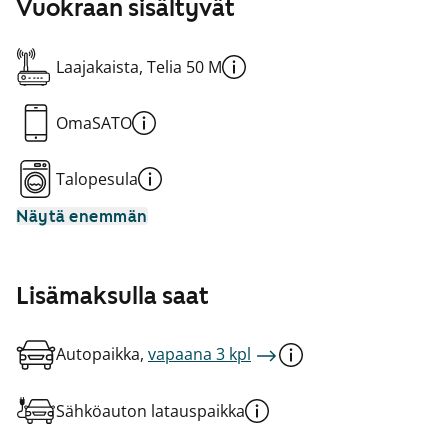
Vuokraan sisältyvät
Laajakaista, Telia 50 M
OmaSATO
Talopesula
Näytä enemmän
Lisämaksulla saat
Autopaikka,
vapaana 3 kpl
Sähköauton latauspaikka