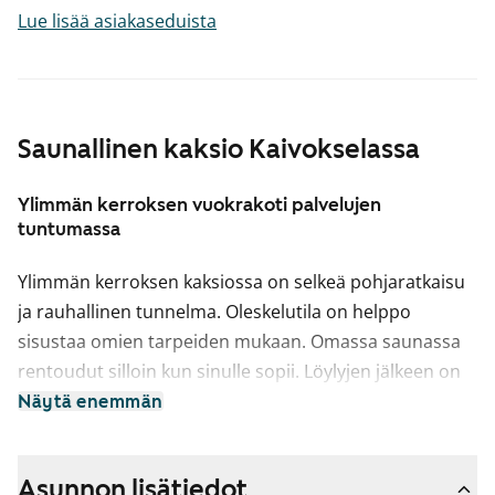
Lue lisää asiakaseduista
Saunallinen kaksio Kaivokselassa
Ylimmän kerroksen vuokrakoti palvelujen
tuntumassa
Ylimmän kerroksen kaksiossa on selkeä pohjaratkaisu
ja rauhallinen tunnelma. Oleskelutila on helppo
sisustaa omien tarpeiden mukaan. Omassa saunassa
rentoudut silloin kun sinulle sopii. Löylyjen jälkeen on
mukava astua vilvoittelemaan omalle parvekkeelle.
Näytä enemmän
Etelään avautuva näkymä tuo tilaan valoa ja avaruutta.
Säilytystilaa on kodin kiinteissä kaapistoissa.
Asunnon lisätiedot