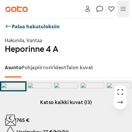
Val
Palaa hakutuloksiin
Hakunila, Vantaa
Heporinne 4 A
Asunto
Pohjapiirros
Videot
Talon kuvat
Katso kaikki kuvat (13)
Näytetään dia 1 / 13
765 €