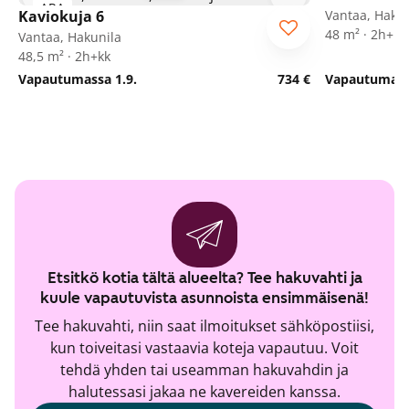
ARA
Kaviokuja 6
Vantaa, Hakun
48 m² · 2h+kk
Vantaa, Hakunila
48,5 m² · 2h+kk
Vapautumassa 1.9.
734 €
Vapautumassa
Etsitkö kotia tältä alueelta? Tee hakuvahti ja
kuule vapautuvista asunnoista ensimmäisenä!
Tee hakuvahti, niin saat ilmoitukset sähköpostiisi,
kun toiveitasi vastaavia koteja vapautuu. Voit
tehdä yhden tai useamman hakuvahdin ja
halutessasi jakaa ne kavereiden kanssa.