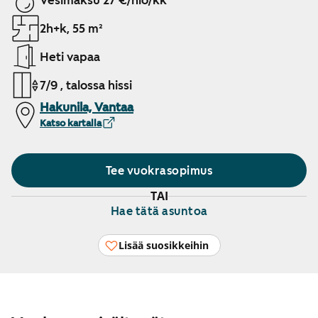
Vesimaksu 27 €/hlö/kk
2h+k, 55 m²
Heti vapaa
7/9 , talossa hissi
Hakunila, Vantaa
Katso kartalla
Tee vuokrasopimus
TAI
Hae tätä asuntoa
Lisää suosikkeihin