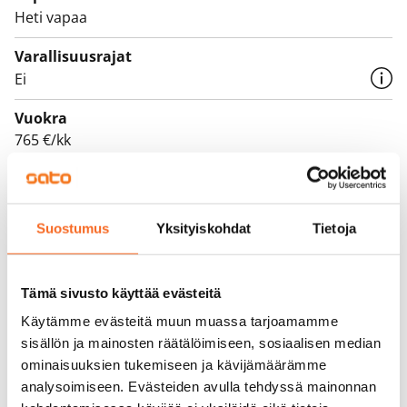
Heti vapaa
Varallisuusrajat
Ei
Vuokra
765 €/kk
Vuokravakuus
0 €, (yrityksille min. 1 kk vuokra)
Suostumus
Yksityiskohdat
Tietoja
Vuokrasopimus
Toistaiseksi voimassa oleva, minimi asumisaika
12 kk
Tämä sivusto käyttää evästeitä
Käytämme evästeitä muun muassa tarjoamamme
Irtisanomis­mahdollisuus
sisällön ja mainosten räätälöimiseen, sosiaalisen median
12 kk vuokrasopimuksesta tai sopimussakolla
ominaisuuksien tukemiseen ja kävijämäärämme
aiemmin
analysoimiseen. Evästeiden avulla tehdyssä mainonnan