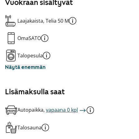
Vuokraan sisältyvät
Laajakaista, Telia 50 M
OmaSATO
Talopesula
Näytä enemmän
Lisämaksulla saat
Autopaikka,
vapaana 0 kpl
Talosauna