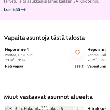
tervetulleita asukkaaksi lähes kaikkiin SATOkoteihin.
Lue lisää
Vapaita asuntoja tästä talosta
1
/
22
Heporinne 4
Heporinne 
Vantaa, Hakunila
Vantaa, Hakun
70 m² · 3h+k
70 m² · 3h+k
Heti vapaa
899 €
Vapautumassa
Muut vastaavat asunnot alueelta
1
/
6
Hiirakkoku