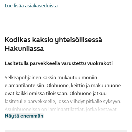
Lue lisää asiakaseduista
Kodikas kaksio yhteisöllisessä
Hakunilassa
Lasitetulla parvekkeella varustettu vuokrakoti
Selkeäpohjainen kaksio mukautuu moniin
elämäntilanteisiin. Olohuone, keittiö ja makuuhuone
ovat kaikki omissa tiloissaan. Olohuone jatkuu
lasitetulle parvekkeelle, jossa viihdyt pitkälle syksyyn.
Asuinhuoneissa on laminaattilattiat, jotka kestävät
Näytä enemmän
arjen käyttöä. Käytännöllisessä vaatehuoneessa on
säilytystilaa.