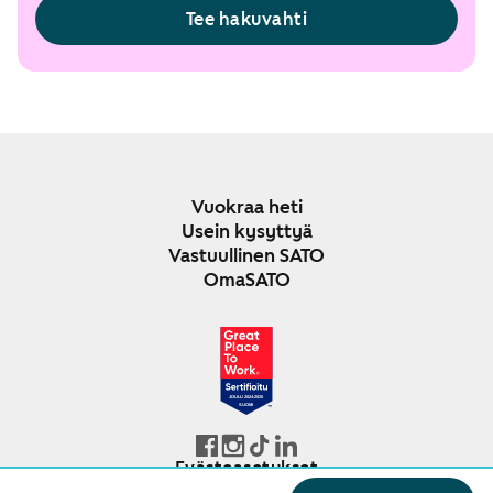
Tee hakuvahti
Vuokraa heti
Usein kysyttyä
Vastuullinen SATO
OmaSATO
JOULU 2024-2025
SUOMI
Evästeasetukset
© SATO Oyj